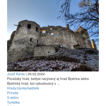
Jozef Karas
| 09.02.2024
Považský hrad, kedysi nazývaný aj hrad Bystrica alebo
Bystrický hrad, bol vybudovaný v ...
Hrady/zámky/kaštieľe
Príroda
S deťmi
Turistika