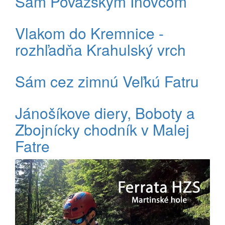
Sám Považským Inovcom
Vlakom do Kremnice -
rozhľadňa Krahulský vrch
Sám cez zimnú Veľkú Fatru
Jánošíkove diery, Boboty a
Zbojnícky chodník v Malej
Fatre