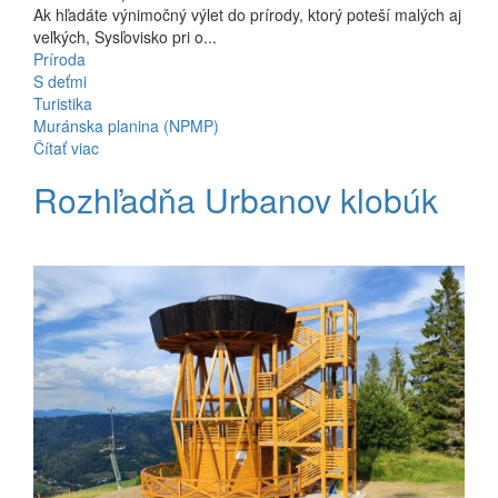
Ak hľadáte výnimočný výlet do prírody, ktorý poteší malých aj
veľkých, Sysľovisko pri o...
Príroda
S deťmi
Turistika
Muránska planina (NPMP)
Čítať viac
Rozhľadňa Urbanov klobúk