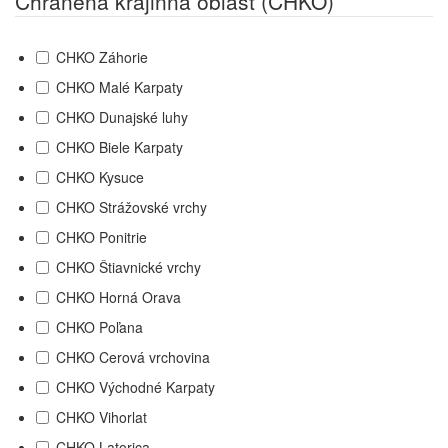
Chránená krajinná oblasť (CHKO)
CHKO Záhorie
CHKO Malé Karpaty
CHKO Dunajské luhy
CHKO Biele Karpaty
CHKO Kysuce
CHKO Strážovské vrchy
CHKO Ponitrie
CHKO Štiavnické vrchy
CHKO Horná Orava
CHKO Poľana
CHKO Cerová vrchovina
CHKO Východné Karpaty
CHKO Vihorlat
CHKO Latorica