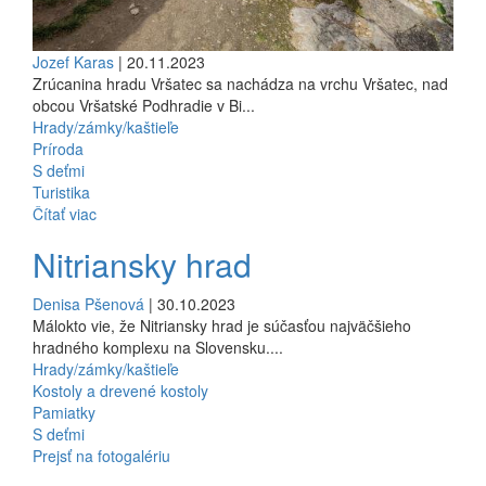
Jozef Karas
| 20.11.2023
Zrúcanina hradu Vršatec sa nachádza na vrchu Vršatec, nad
obcou Vršatské Podhradie v Bi...
Hrady/zámky/kaštieľe
Príroda
S deťmi
Turistika
Čítať viac
Nitriansky hrad
Denisa Pšenová
| 30.10.2023
Málokto vie, že Nitriansky hrad je súčasťou najväčšieho
hradného komplexu na Slovensku....
Hrady/zámky/kaštieľe
Kostoly a drevené kostoly
Pamiatky
S deťmi
Prejsť na fotogalériu