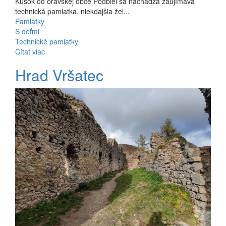
Kúsok od oravskej obce Podbiel sa nachádza zaujímavá
technická pamiatka, niekdajšia žel...
Pamiatky
S deťmi
Technické pamiatky
Čítať viac
Hrad Vršatec