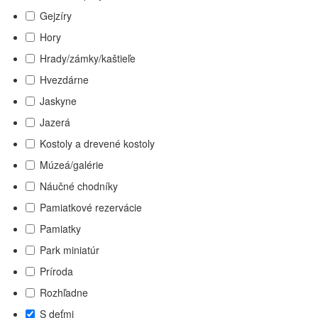
Gejzíry
Hory
Hrady/zámky/kaštieľe
Hvezdárne
Jaskyne
Jazerá
Kostoly a drevené kostoly
Múzeá/galérie
Náučné chodníky
Pamiatkové rezervácie
Pamiatky
Park miniatúr
Príroda
Rozhľadne
S deťmi