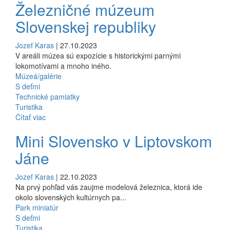
Železničné múzeum
Slovenskej republiky
Jozef Karas
| 27.10.2023
V areáli múzea sú expozície s historickými parnými
lokomotívami a mnoho iného.
Múzeá/galérie
S deťmi
Technické pamiatky
Turistika
Čítať viac
Mini Slovensko v Liptovskom
Jáne
Jozef Karas
| 22.10.2023
Na prvý pohľad vás zaujme modelová železnica, ktorá ide
okolo slovenských kultúrnych pa...
Park miniatúr
S deťmi
Turistika