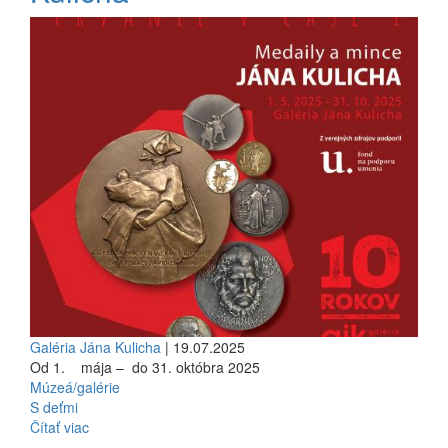
Galéria Jána Kulicha
| 19.07.2025
Od 1. mája – do 31. októbra 2025
Múzeá/galérie
S deťmi
Čítať viac