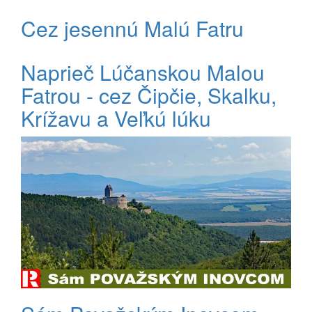
Cez jesennú Malú Fatru
Naprieč Lúčanskou Malou
Fatrou - cez Čipčie, Skalku,
Krížavu a Veľkú lúku