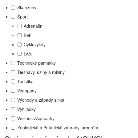
Skanzeny
Šport
Adrenalín
Beh
Cyklovýlety
Lyže
Technické pamiatky
Tiesňavy, úžiny a rokliny
Turistika
Vodopády
Východy a západy slnka
Vyhliadky
Wellness/Aquparky
Zoologické a Botanické záhrady, arboréta