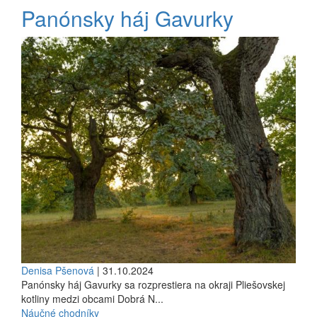
Panónsky háj Gavurky
Denisa Pšenová
| 31.10.2024
Panónsky háj Gavurky sa rozprestiera na okraji Pliešovskej
kotliny medzi obcami Dobrá N...
Náučné chodníky