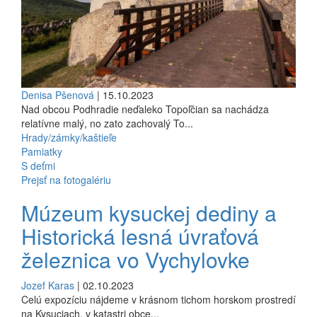
Denisa Pšenová
| 15.10.2023
Nad obcou Podhradie neďaleko Topoľčian sa nachádza
relatívne malý, no zato zachovalý To...
Hrady/zámky/kaštieľe
Pamiatky
S deťmi
Prejsť na fotogalériu
Múzeum kysuckej dediny a
Historická lesná úvraťová
železnica vo Vychylovke
Jozef Karas
| 02.10.2023
Celú expozíciu nájdeme v krásnom tichom horskom prostredí
na Kysuciach, v katastri obce...