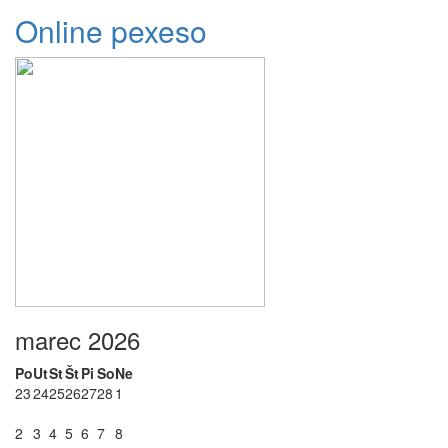
Online pexeso
marec 2026
Po
Ut
St
Št
Pi
So
Ne
23
24
25
26
27
28
1
2
3
4
5
6
7
8