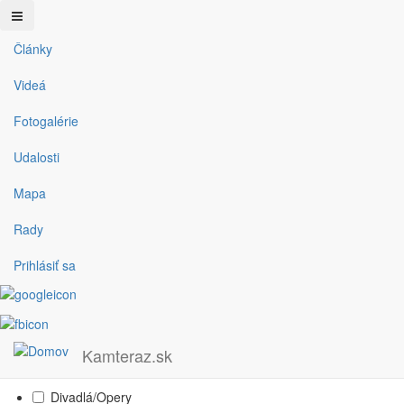
Články
Skočiť na hlavný obsah
Filter
Videá
Fotogalérie
Typ
Udalosti
Mapa
Fotogaléria
Podujatie
Rady
Video
Prihlásiť sa
Článok
Oblasť
Kategórie
Kamteraz.sk
Divadlá/Opery