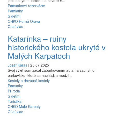
jedinečným miestom na severe S...
Pamiatkové rezervácie
Pamiatky
S deťmi
CHKO Horná Orava
Čítať viac
Katarínka – ruiny
historického kostola ukryté v
Malých Karpatoch
Jozef Karas
| 25.07.2025
Svoj výlet som začal zaparkovaním auta na záchytnom
parkovisku, ktoré sa nachádza medzi...
Kostoly a drevené kostoly
Pamiatky
Príroda
S deťmi
Turistika
CHKO Malé Karpaty
Čítať viac