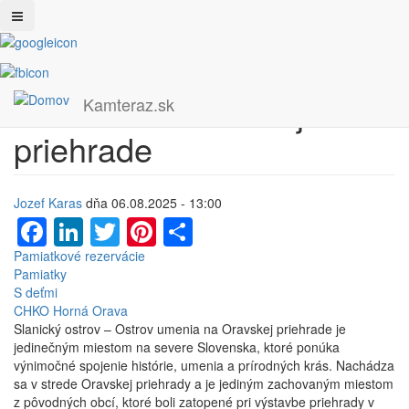
Slanický ostrov – Ostrov
Skočiť
na
umenia na Oravskej
Kamteraz.sk
hlavný
obsah
priehrade
Jozef Karas
dňa 06.08.2025 - 13:00
Facebook
LinkedIn
Twitter
Pinterest
Share
Pamiatkové rezervácie
Pamiatky
S deťmi
CHKO Horná Orava
Slanický ostrov – Ostrov umenia na Oravskej priehrade je
jedinečným miestom na severe Slovenska, ktoré ponúka
výnimočné spojenie histórie, umenia a prírodných krás. Nachádza
sa v strede Oravskej priehrady a je jediným zachovaným miestom
z pôvodných obcí, ktoré boli zatopené pri výstavbe priehrady v