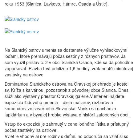
roku 1953 (Slanica, Ľavkovo, Hámre, Osada a Ústie).
Na Slanický ostrov umenia sa dostanete výlučne vyhliadkovými
loďami, ktoré premávajú počas sezóny z rôznych prístavov. Ja
som využil prístav č. 2 v obci Slanická Osada, kde sa dá pohodlne
zaparkovať. Plavba trvá približne 1,5 hodiny, vrátane 40-minútovej
zastávky na ostrove.
Dominantou Slanického ostrova na Oravskej priehrade je kostol
sv. Kríža s kalváriou, pozostatok z pôvodnej obce Slanica. Dnes
slúži ako výstavný priestor Oravskej galérie.V interiéri nájdete
expozíciu ľudového umenia – diela maliarov, rezbárov a
kamenárov zo severného Slovenska. Vonku sa nachádza
lapidárium a v bývalej hrobke výstava o histórii zatopených obcí.
Vstup do expozícií je zahrnutý v cene lodného lístka a prístupný
počas zastávky na ostrove.
Výlet je vhodný aj pre rodiny s deťmi, no odporúča sa vziať si so