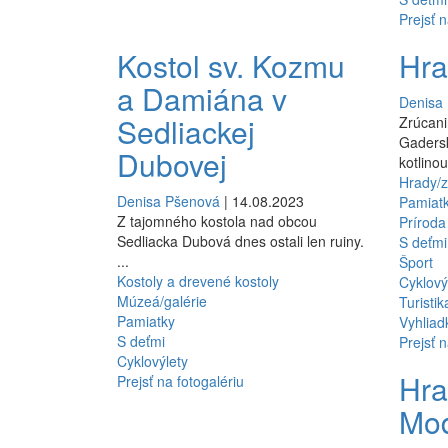
Prejsť n
Kostol sv. Kozmu
Hra
a Damiána v
Denisa
Sedliackej
Zrúcan
Gadersk
Dubovej
kotlinou.
Hrady/z
Denisa Pšenová
| 14.08.2023
Pamiat
Z tajomného kostola nad obcou
Príroda
Sedliacka Dubová dnes ostali len ruiny.
S deťmi
...
Šport
Kostoly a drevené kostoly
Cyklový
Múzeá/galérie
Turistik
Pamiatky
Vyhliad
S deťmi
Prejsť n
Cyklovýlety
Hr
Prejsť na fotogalériu
Mo