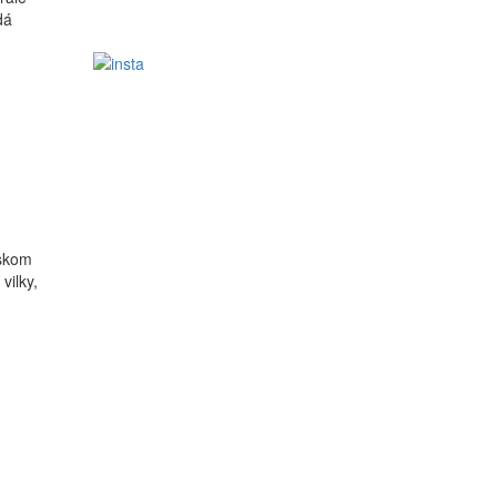
dá
nskom
vilky,
a