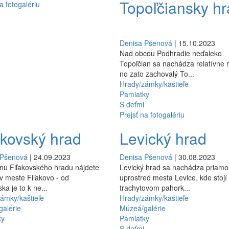
Topoľčiansky h
a fotogalériu
Denisa Pšenová
| 15.10.2023
Nad obcou Podhradie neďaleko
Topoľčian sa nachádza relatívne 
no zato zachovalý To...
Hrady/zámky/kaštieľe
Pamiatky
S deťmi
Prejsť na fotogalériu
akovský hrad
Levický hrad
 Pšenová
| 24.09.2023
Denisa Pšenová
| 30.08.2023
nu Fiľakovského hradu nájdete
Levický hrad sa nachádza priamo
v meste Fiľakovo - od
uprostred mesta Levice, kde stojí
ka je to k ne...
trachytovom pahork...
ámky/kaštieľe
Hrady/zámky/kaštieľe
alérie
Múzeá/galérie
ky
Pamiatky
S deťmi