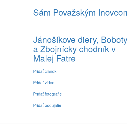
Sám Považským Inovco
Jánošíkove diery, Bobot
a Zbojnícky chodník v
Malej Fatre
Pridať článok
Spodné
menu
Pridať video
Pridať fotografie
Pridať podujatie