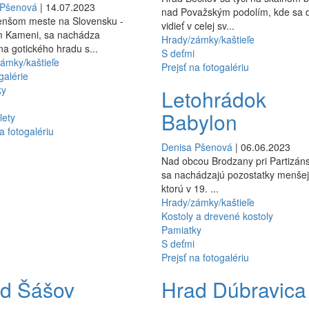
 Pšenová
| 14.07.2023
nad Považským podolím, kde sa 
enšom meste na Slovensku -
vidieť v celej sv...
 Kameni, sa nachádza
Hrady/zámky/kaštieľe
na gotického hradu s...
S deťmi
ámky/kaštieľe
Prejsť na fotogalériu
alérie
ky
Letohrádok
Babylon
lety
a fotogalériu
Denisa Pšenová
| 06.06.2023
Nad obcou Brodzany pri Partizá
sa nachádzajú pozostatky menšej 
ktorú v 19. ...
Hrady/zámky/kaštieľe
Kostoly a drevené kostoly
Pamiatky
S deťmi
Prejsť na fotogalériu
ad Šášov
Hrad Dúbravic