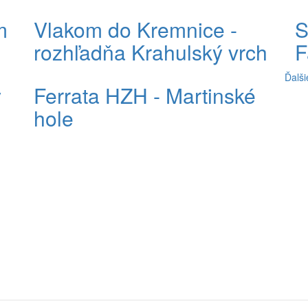
m
Vlakom do Kremnice -
S
rozhľadňa Krahulský vrch
F
Ďalši
y
Ferrata HZH - Martinské
hole