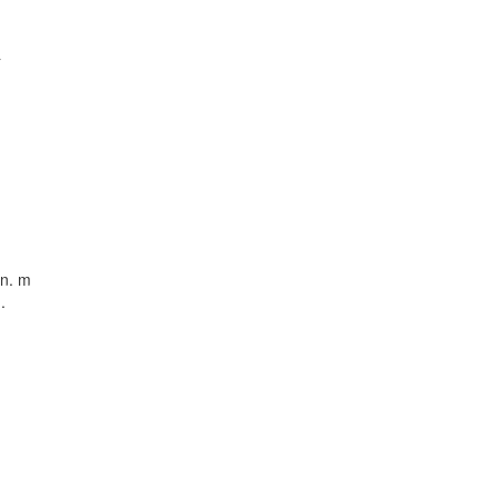
a
 n. m
.