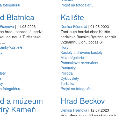
a fotogalériu
Prejsť na fotogalériu
d Blatnica
Kalište
 Pšenová
| 11.08.2023
Denisa Pšenová
| 01.08.2023
ina hradu zasadená medzi
Zaniknutá horská obec Kalište
ou dolinou a Turčianskou
neďaleko Banskej Bystrice zohral
 ...
významnú úlohu počas Sl...
ámky/kaštieľe
Hory
ky
Kostoly a drevené kostoly
Múzeá/galérie
Pamiatkové rezervácie
Pamiatky
lety
Príroda
a
Cyklovýlety
ky
Turistika
a fotogalériu
Prejsť na fotogalériu
ad a múzeum
Hrad Beckov
drý Kameň
Denisa Pšenová
| 12.07.2023
Hrad Beckov sa týči na skalnom b