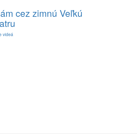
ám cez zimnú Veľkú
atru
e videá