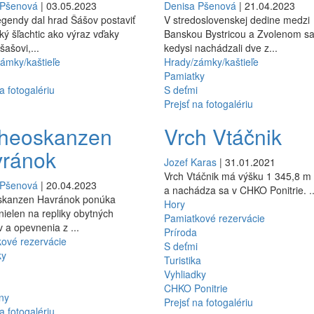
 Pšenová
| 03.05.2023
Denisa Pšenová
| 21.04.2023
egendy dal hrad Šášov postaviť
V stredoslovenskej dedine medzi
ký šľachtic ako výraz vďaky
Banskou Bystricou a Zvolenom s
šašovi,...
kedysi nachádzali dve z...
ámky/kaštieľe
Hrady/zámky/kaštieľe
Pamiatky
a fotogalériu
S deťmi
Prejsť na fotogalériu
heoskanzen
Vrch Vtáčnik
vránok
Jozef Karas
| 31.01.2021
Vrch Vtáčnik má výšku 1 345,8 m
 Pšenová
| 20.04.2023
a nachádza sa v CHKO Ponitrie. ..
skanzen Havránok ponúka
Hory
nielen na repliky obytných
Pamiatkové rezervácie
v a opevnenia z ...
Príroda
ové rezervácie
S deťmi
ky
Turistika
Vyhliadky
CHKO Ponitrie
ny
Prejsť na fotogalériu
a fotogalériu