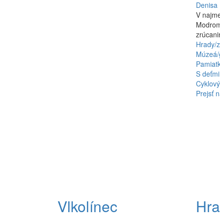
Denisa
V najm
Modrom
zrúcani
Hrady/z
Múzeá/g
Pamiat
S deťmi
Cyklový
Prejsť n
Vlkolínec
Hr