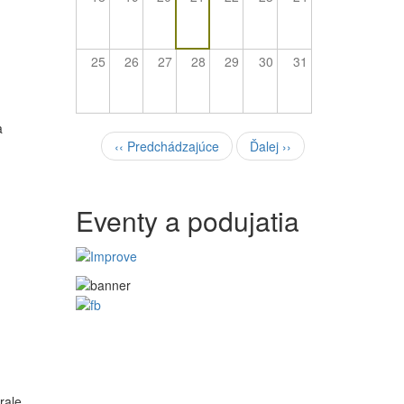
25
26
27
28
29
30
31
a
Pagination
‹‹
Predchádzajúce
Ďalej
››
Eventy a podujatia
rale