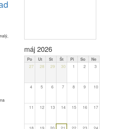
rad
malý,
máj 2026
Po
Ut
St
Št
Pi
So
Ne
27
28
29
30
1
2
3
4
5
6
7
8
9
10
 na
11
12
13
14
15
16
17
18
19
20
21
22
23
24