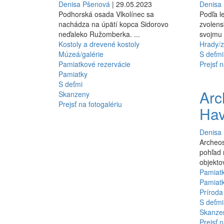
Denisa Pšenová
| 29.05.2023
Denisa
Podhorská osada Vlkolínec sa
Podľa l
nachádza na úpätí kopca Sidorovo
zvolens
neďaleko Ružomberka. ...
svojmu 
Kostoly a drevené kostoly
Hrady/z
Múzeá/galérie
S deťmi
Pamiatkové rezervácie
Prejsť n
Pamiatky
S deťmi
Arc
Skanzeny
Prejsť na fotogalériu
Ha
Denisa
Archeo
pohľad 
objekto
Pamiatk
Pamiat
Príroda
S deťmi
Skanze
Prejsť n