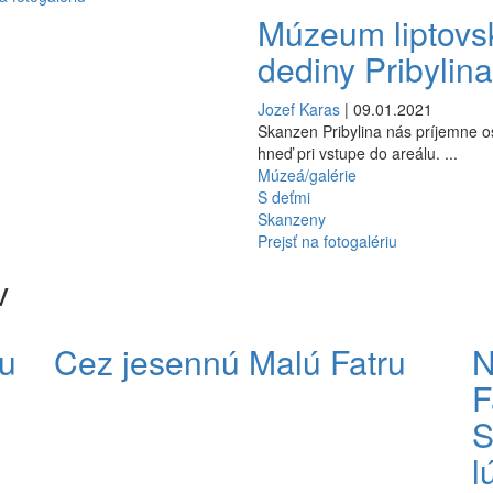
Múzeum liptovs
dediny Pribylin
Jozef Karas
| 09.01.2021
Skanzen Pribylina nás príjemne os
hneď pri vstupe do areálu. ...
Múzeá/galérie
S deťmi
Skanzeny
Prejsť na fotogalériu
v
u
Cez jesennú Malú Fatru
N
F
S
l