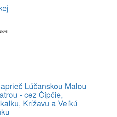
kej
a
lovil
aprieč Lúčanskou Malou
atrou - cez Čipčie,
kalku, Krížavu a Veľkú
úku