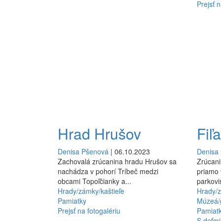
Prejsť n
Hrad Hrušov
Fiľ
Denisa Pšenová
| 06.10.2023
Denisa
Zachovalá zrúcanina hradu Hrušov sa
Zrúcani
nachádza v pohorí Tríbeč medzi
priamo 
obcami Topoľčianky a...
parkovis
Hrady/zámky/kaštieľe
Hrady/z
Pamiatky
Múzeá/g
Prejsť na fotogalériu
Pamiat
S deťmi