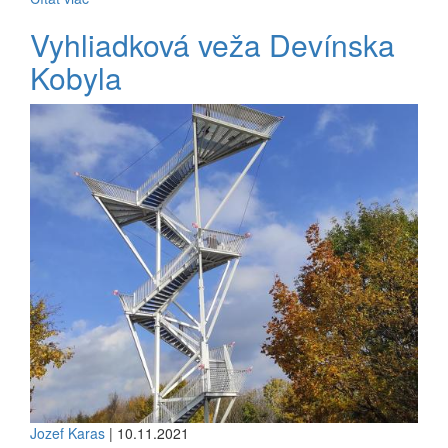
Vyhliadková veža Devínska
Kobyla
Jozef Karas
| 10.11.2021