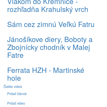
Vlakom do Kremnice -
rozhľadňa Krahulský vrch
Sám cez zimnú Veľkú Fatru
Jánošíkove diery, Boboty a
Zbojnícky chodník v Malej
Fatre
Ferrata HZH - Martinské
hole
Ďalšie videá
Pridať článok
Spodné
menu
Pridať video