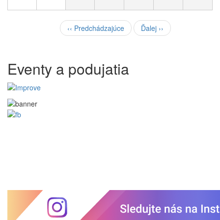
Pagination
‹‹
Predchádzajúce
Ďalej
››
Eventy a podujatia