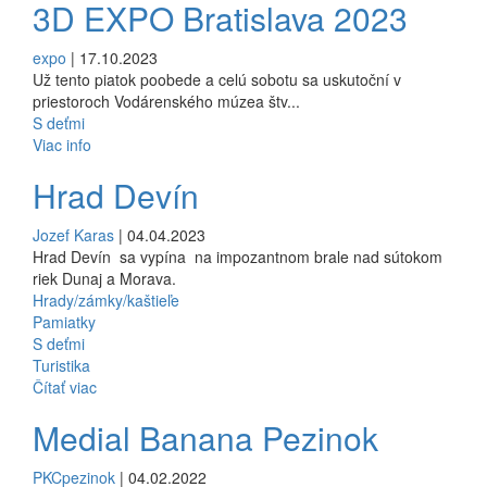
3D EXPO Bratislava 2023
expo
| 17.10.2023
Už tento piatok poobede a celú sobotu sa uskutoční v
priestoroch Vodárenského múzea štv...
S deťmi
Viac info
Hrad Devín
Jozef Karas
| 04.04.2023
Hrad Devín sa vypína na impozantnom brale nad sútokom
riek Dunaj a Morava.
Hrady/zámky/kaštieľe
Pamiatky
S deťmi
Turistika
Čítať viac
Medial Banana Pezinok
PKCpezinok
| 04.02.2022