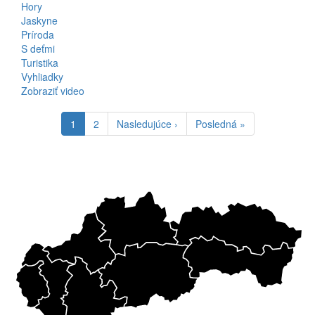
Hory
Jaskyne
Príroda
S deťmi
Turistika
Vyhliadky
Zobraziť video
Pagination
Aktuálna
1
Stránka
2
Ďalšia
Nasledujúce ›
Posledná
Posledná »
stránka
strana
strana