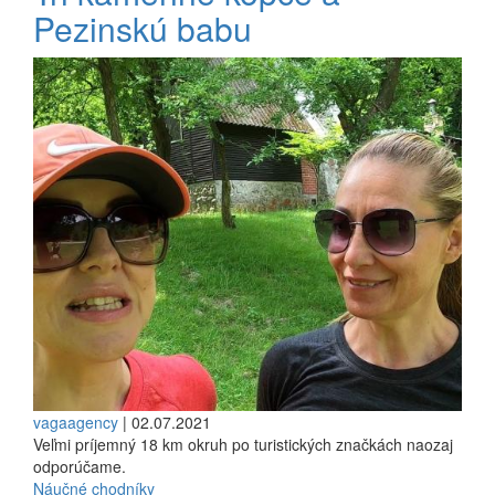
Pezinskú babu
vagaagency
| 02.07.2021
Veľmi príjemný 18 km okruh po turistických značkách naozaj
odporúčame.
Náučné chodníky