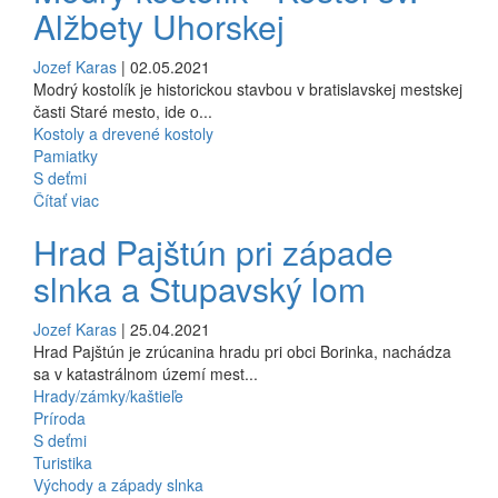
Alžbety Uhorskej
Jozef Karas
| 02.05.2021
Modrý kostolík je historickou stavbou v bratislavskej mestskej
časti Staré mesto, ide o...
Kostoly a drevené kostoly
Pamiatky
S deťmi
Čítať viac
Hrad Pajštún pri západe
slnka a Stupavský lom
Jozef Karas
| 25.04.2021
Hrad Pajštún je zrúcanina hradu pri obci Borinka, nachádza
sa v katastrálnom území mest...
Hrady/zámky/kaštieľe
Príroda
S deťmi
Turistika
Východy a západy slnka