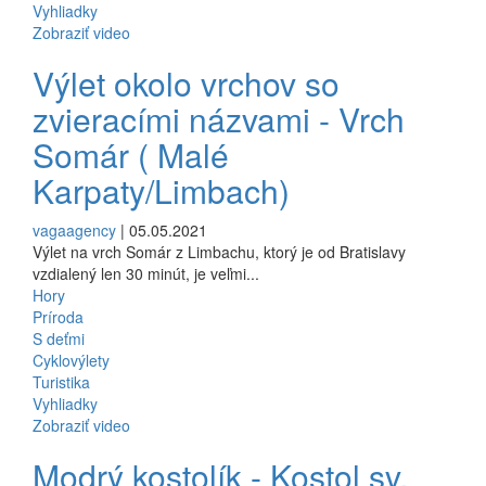
Vyhliadky
Zobraziť video
Výlet okolo vrchov so
zvieracími názvami - Vrch
Somár ( Malé
Karpaty/Limbach)
vagaagency
| 05.05.2021
Výlet na vrch Somár z Limbachu, ktorý je od Bratislavy
vzdialený len 30 minút, je veľmi...
Hory
Príroda
S deťmi
Cyklovýlety
Turistika
Vyhliadky
Zobraziť video
Modrý kostolík - Kostol sv.