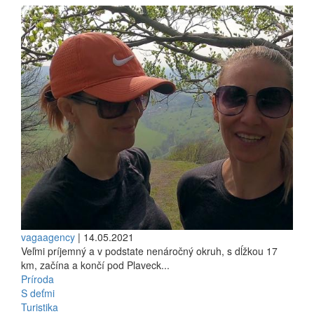
vagaagency
| 14.05.2021
Veľmi príjemný a v podstate nenáročný okruh, s dĺžkou 17
km, začína a končí pod Plaveck...
Príroda
S deťmi
Turistika