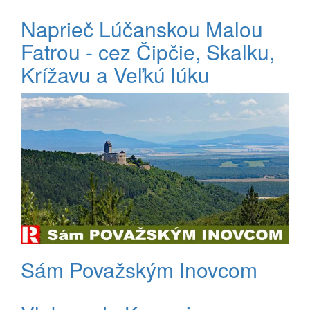
Naprieč Lúčanskou Malou
Fatrou - cez Čipčie, Skalku,
Krížavu a Veľkú lúku
Sám Považským Inovcom