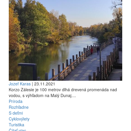
Jozef Karas
| 23.11.2021
Korzo Zálesie je 100 metrov dlhá drevená promenáda nad
vodou, s výhľadom na Malý Dunaj....
Príroda
Rozhľadne
S deťmi
Cyklovýlety
Turistika
Čítať viac