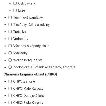
Cyklovýlety
Lyže
Technické pamiatky
Tiesňavy, úžiny a rokliny
Turistika
Vodopády
Východy a západy slnka
Vyhliadky
Wellness/Aquparky
Zoologické a Botanické záhrady, arboréta
Chránená krajinná oblasť (CHKO)
CHKO Záhorie
CHKO Malé Karpaty
CHKO Dunajské luhy
CHKO Biele Karpaty