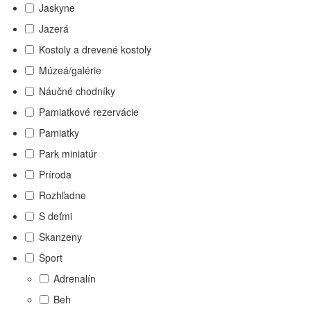
Jaskyne
Jazerá
Kostoly a drevené kostoly
Múzeá/galérie
Náučné chodníky
Pamiatkové rezervácie
Pamiatky
Park miniatúr
Príroda
Rozhľadne
S deťmi
Skanzeny
Šport
Adrenalín
Beh