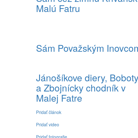
Malú Fatru
Sám Považským Inovco
Jánošíkove diery, Bobot
a Zbojnícky chodník v
Malej Fatre
Pridať článok
Spodné
menu
Pridať video
Pridať fotografie