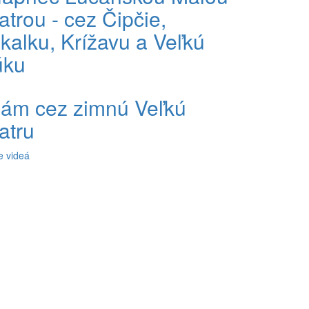
atrou - cez Čipčie,
kalku, Krížavu a Veľkú
úku
ám cez zimnú Veľkú
atru
e videá