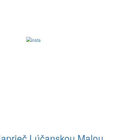
aprieč Lúčanskou Malou