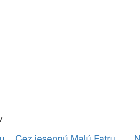
v
u
Cez jesennú Malú Fatru
N