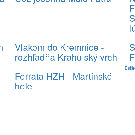
F
S
l
m
Vlakom do Kremnice -
S
rozhľadňa Krahulský vrch
F
Ďalši
y
Ferrata HZH - Martinské
hole