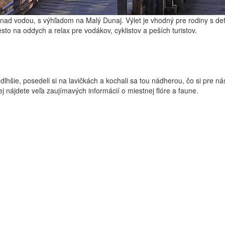
ad vodou, s výhľadom na Malý Dunaj. Výlet je vhodný pre rodiny s de
sto na oddych a relax pre vodákov, cyklistov a peších turistov.
lhšie, posedeli si na lavičkách a kochali sa tou nádherou, čo si pre ná
ej nájdete veľa zaujímavých informácií o miestnej flóre a faune.