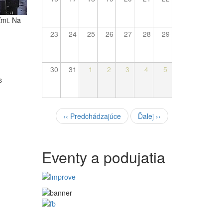
ťmi. Na
23
24
25
26
27
28
29
30
31
1
2
3
4
5
s
Pagination
‹‹
Predchádzajúce
Ďalej
››
Eventy a podujatia