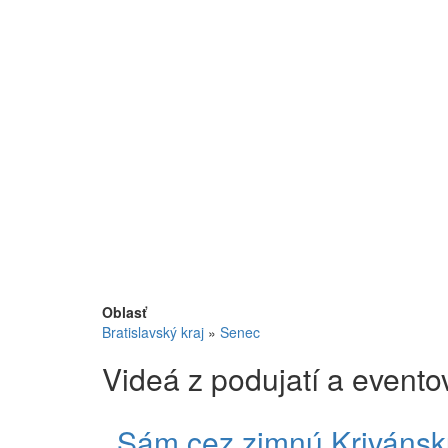
Oblasť
Bratislavský kraj
»
Senec
Videá z podujatí a evento
Sám cez zimnú Krivánsk