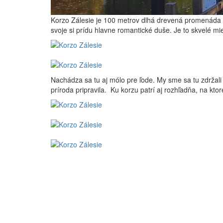
Korzo Zálesie je 100 metrov dlhá drevená promenáda n
svoje si prídu hlavne romantické duše. Je to skvelé mie
Nachádza sa tu aj mólo pre ľode. My sme sa tu zdržali d
príroda pripravila. Ku korzu patrí aj rozhľadňa, na ktor