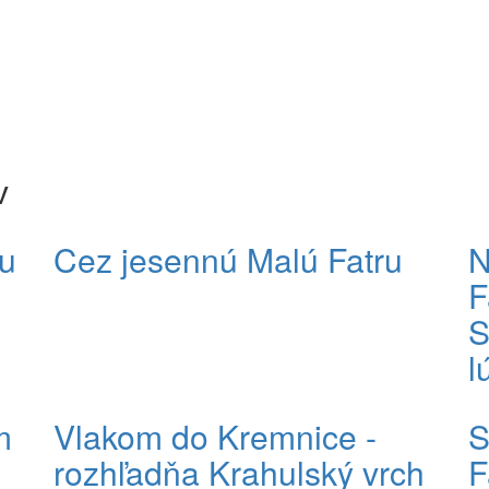
v
u
Cez jesennú Malú Fatru
N
F
S
l
m
Vlakom do Kremnice -
S
rozhľadňa Krahulský vrch
F