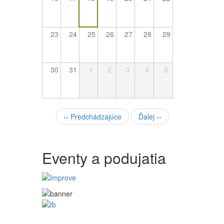
23
24
25
26
27
28
29
30
31
1
2
3
4
5
Pagination
‹‹
Predchádzajúce
Ďalej
››
Eventy a podujatia