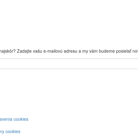
 najskôr? Zadajte vašu e-mailovú adresu a my vám budeme posielať nov
avenia cookies
ter
nu
ry cookies