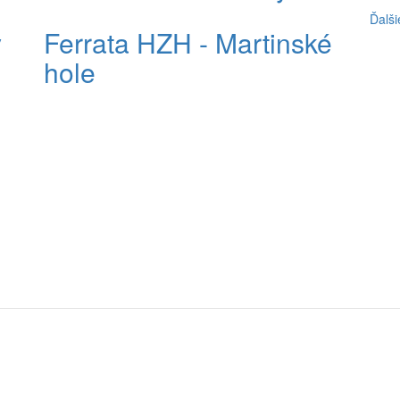
Ďalši
y
Ferrata HZH - Martinské
hole