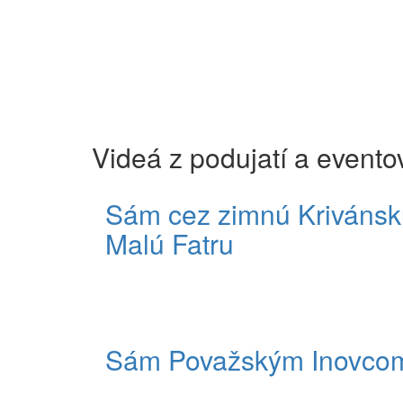
Videá z podujatí a evento
Sám cez zimnú Krivánsk
Malú Fatru
Sám Považským Inovco