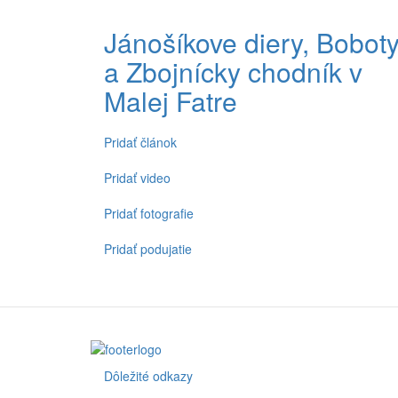
Jánošíkove diery, Bobot
a Zbojnícky chodník v
Malej Fatre
Pridať článok
Spodné
menu
Pridať video
Pridať fotografie
Pridať podujatie
Dôležité odkazy
Footer