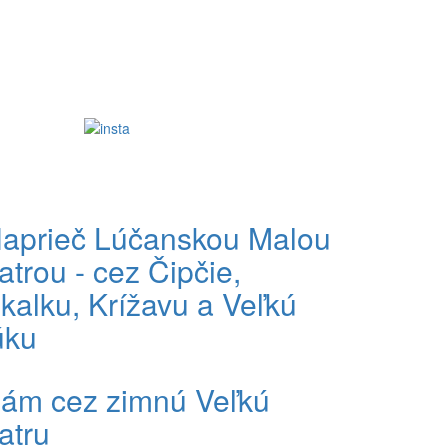
aprieč Lúčanskou Malou
atrou - cez Čipčie,
kalku, Krížavu a Veľkú
úku
ám cez zimnú Veľkú
atru