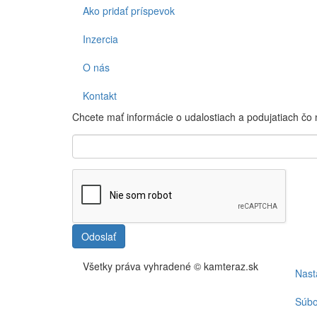
Ako pridať príspevok
Inzercia
O nás
Kontakt
Chcete mať informácie o udalostiach a podujatiach čo
Odoslať
Všetky práva vyhradené © kamteraz.sk
Nast
Foo
me
Súbo