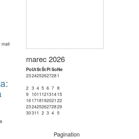
 mali
marec 2026
Po
Ut
St
Št
Pi
So
Ne
23
24
25
26
27
28
1
a:
2
3
4
5
6
7
8
a
9
10
11
12
13
14
15
16
17
18
19
20
21
22
23
24
25
26
27
28
29
30
31
1
2
3
4
5
sa
Pagination