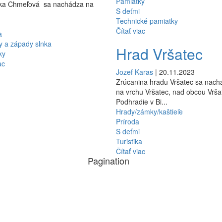
Pamiatky
dka Chmeľová sa nachádza na
S deťmi
Technické pamiatky
Čítať viac
a
y a západy slnka
Hrad Vršatec
ky
ac
Jozef Karas
| 20.11.2023
Zrúcanina hradu Vršatec sa nach
na vrchu Vršatec, nad obcou Vrša
Podhradie v Bi...
Hrady/zámky/kaštieľe
Príroda
S deťmi
Turistika
Čítať viac
Pagination