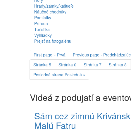
Hory
Hrady/zámky/kaštieľe
Náučné chodníky
Pamiatky
Príroda
Turistika
Vyhliadky
Prejsť na fotogalériu
First page
« Prvá
Previous page
‹ Predchádzajú
Stránka
5
Stránka
6
Stránka
7
Stránka
8
Posledná strana
Posledná »
Videá z podujatí a evento
Sám cez zimnú Krivánsk
Malú Fatru