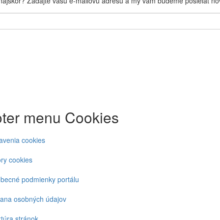
 najskôr? Zadajte vašu e-mailovú adresu a my vám budeme posielať nov
ter menu Cookies
avenia cookies
ry cookies
becné podmienky portálu
ana osobných údajov
ktúra stránok