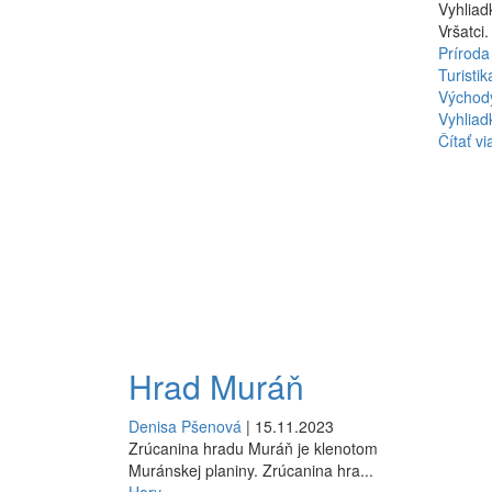
Vyhlia
Vršatci.
Príroda
Turistik
Východ
Vyhliad
Čítať vi
Hrad Muráň
Denisa Pšenová
| 15.11.2023
Zrúcanina hradu Muráň je klenotom
Muránskej planiny. Zrúcanina hra...