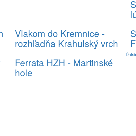
S
l
m
Vlakom do Kremnice -
S
rozhľadňa Krahulský vrch
F
Ďalši
y
Ferrata HZH - Martinské
hole