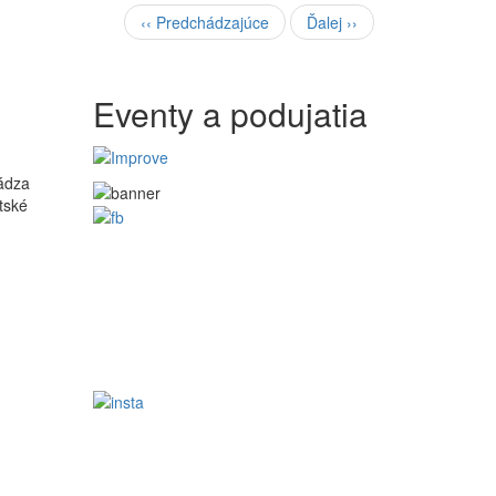
‹‹
Predchádzajúce
Ďalej
››
Eventy a podujatia
ádza
tské