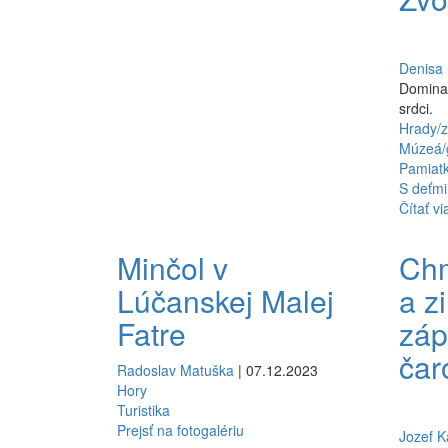
Denisa
Dominan
srdci.
Hrady/z
Múzeá/g
Pamiat
S deťmi
Čítať vi
Minčol v
Chm
Lúčanskej Malej
a z
Fatre
záp
čar
Radoslav Matuška
| 07.12.2023
Hory
Turistika
Prejsť na fotogalériu
Jozef K