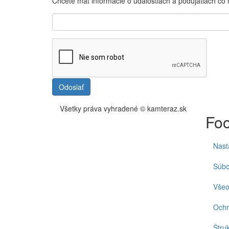
Chcete mať informácie o udalostiach a podujatiach čo
Odoslať
Všetky práva vyhradené © kamteraz.sk
Foo
Nast
Súbo
Všeo
Ochr
Štru