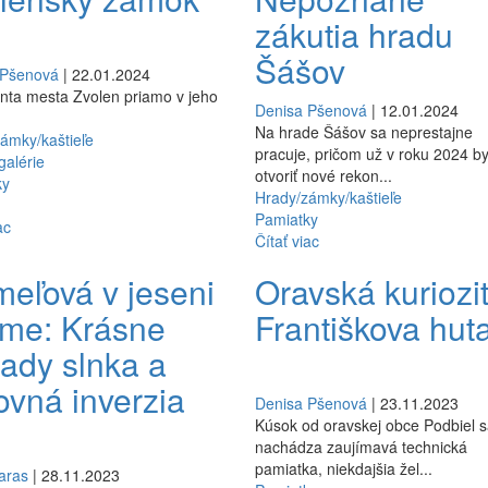
zákutia hradu
Šášov
 Pšenová
| 22.01.2024
ta mesta Zvolen priamo v jeho
Denisa Pšenová
| 12.01.2024
Na hrade Šášov sa neprestajne
ámky/kaštieľe
pracuje, pričom už v roku 2024 by
alérie
otvoriť nové rekon...
ky
Hrady/zámky/kaštieľe
Pamiatky
ac
Čítať viac
eľová v jeseni
Oravská kuriozit
ime: Krásne
Františkova hut
ady slnka a
ovná inverzia
Denisa Pšenová
| 23.11.2023
Kúsok od oravskej obce Podbiel 
nachádza zaujímavá technická
pamiatka, niekdajšia žel...
aras
| 28.11.2023