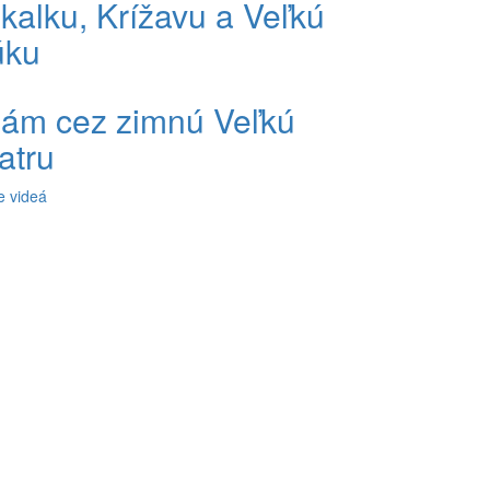
kalku, Krížavu a Veľkú
úku
ám cez zimnú Veľkú
atru
e videá