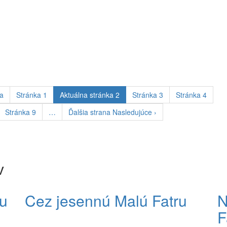
ca
Stránka
1
Aktuálna stránka
2
Stránka
3
Stránka
4
Stránka
9
…
Ďalšia strana
Nasledujúce ›
v
u
Cez jesennú Malú Fatru
N
F