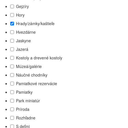
Gejzíry
Hory
Hrady/zámky/kaštieľe
Hvezdárne
Jaskyne
Jazerá
Kostoly a drevené kostoly
Múzeá/galérie
Náučné chodníky
Pamiatkové rezervácie
Pamiatky
Park miniatúr
Príroda
Rozhľadne
S deťmi