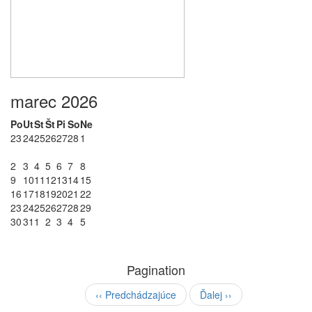
marec 2026
Po
Ut
St
Št
Pi
So
Ne
23
24
25
26
27
28
1
2
3
4
5
6
7
8
9
10
11
12
13
14
15
16
17
18
19
20
21
22
23
24
25
26
27
28
29
30
31
1
2
3
4
5
Pagination
‹‹
Predchádzajúce
Ďalej
››