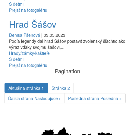
S deťmi
Prejsť na fotogalériu
Hrad Šášov
Denisa Pšenová
| 03.05.2023
Podľa legendy dal hrad Šášov postaviť zvolenský šľachtic ako
výraz vďaky svojmu šašovi,...
Hrady/zámky/kaštieľe
S deťmi
Prejsť na fotogalériu
Pagination
Aktuálna stránka
1
Stránka
2
Ďalšia strana
Nasledujúce ›
Posledná strana
Posledná »