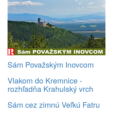
Sám Považským Inovcom
Vlakom do Kremnice -
rozhľadňa Krahulský vrch
Sám cez zimnú Veľkú Fatru