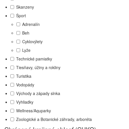
Skanzeny
Šport
Adrenalín
Beh
Cyklovýlety
Lyže
Technické pamiatky
Tiesňavy, úžiny a rokliny
Turistika
Vodopády
Východy a západy slnka
Vyhliadky
Wellness/Aquparky
Zoologické a Botanické záhrady, arboréta