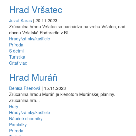
Hrad Vršatec
Jozef Karas
| 20.11.2023
Zrúcanina hradu Vršatec sa nachádza na vrchu Vršatec, nad
obcou Vršatské Podhradie v Bi...
Hrady/zámky/kaštieľe
Príroda
S deťmi
Turistika
Čítať viac
Hrad Muráň
Denisa Pšenová
| 15.11.2023
Zrúcanina hradu Muráň je klenotom Muránskej planiny.
Zrúcanina hra...
Hory
Hrady/zámky/kaštieľe
Náučné chodníky
Pamiatky
Príroda