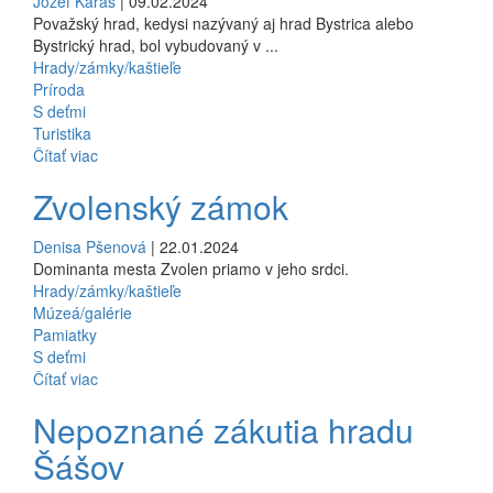
Jozef Karas
| 09.02.2024
Považský hrad, kedysi nazývaný aj hrad Bystrica alebo
Bystrický hrad, bol vybudovaný v ...
Hrady/zámky/kaštieľe
Príroda
S deťmi
Turistika
Čítať viac
Zvolenský zámok
Denisa Pšenová
| 22.01.2024
Dominanta mesta Zvolen priamo v jeho srdci.
Hrady/zámky/kaštieľe
Múzeá/galérie
Pamiatky
S deťmi
Čítať viac
Nepoznané zákutia hradu
Šášov