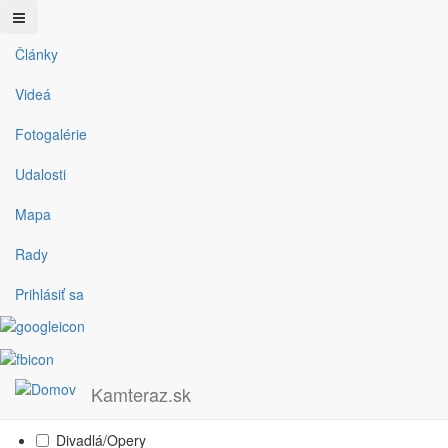
Články
Skočiť na hlavný obsah
Filter
Videá
Fotogalérie
Typ
Udalosti
Mapa
Fotogaléria
Podujatie
Rady
Video
Prihlásiť sa
Článok
Oblasť
Kategórie
Kamteraz.sk
Divadlá/Opery