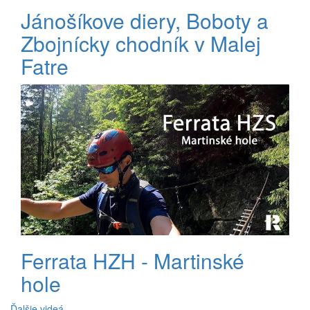
Jánošíkove diery, Boboty a
Zbojnícky chodník v Malej
Fatre
Ferrata HZH - Martinské
hole
Ďalšie videá