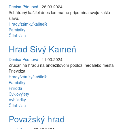
Denisa Pšenová
| 28.03.2024
Schátraný kaštieľ dnes len matne pripomína svoju zašlú
slávu.
Hrady/zámky/kaštieľe
Pamiatky
Čítať viac
Hrad Sivý Kameň
Denisa Pšenová
| 11.03.2024
Zrúcanina hradu na andezitovom podloží neďaleko mesta
Prievidza.
Hrady/zámky/kaštieľe
Pamiatky
Príroda
Cyklovýlety
Vyhliadky
Čítať viac
Považský hrad