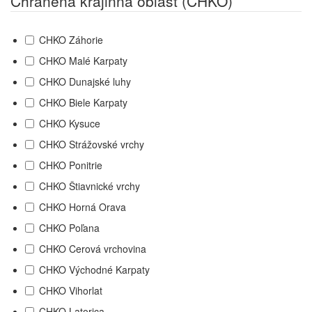
Chránená krajinná oblasť (CHKO)
CHKO Záhorie
CHKO Malé Karpaty
CHKO Dunajské luhy
CHKO Biele Karpaty
CHKO Kysuce
CHKO Strážovské vrchy
CHKO Ponitrie
CHKO Štiavnické vrchy
CHKO Horná Orava
CHKO Poľana
CHKO Cerová vrchovina
CHKO Východné Karpaty
CHKO Vihorlat
CHKO Latorica