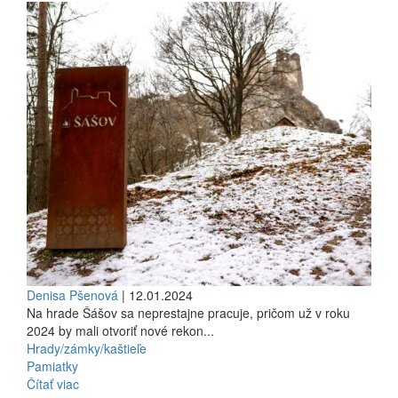
Denisa Pšenová
| 12.01.2024
Na hrade Šášov sa neprestajne pracuje, pričom už v roku
2024 by mali otvoriť nové rekon...
Hrady/zámky/kaštieľe
Pamiatky
Čítať viac