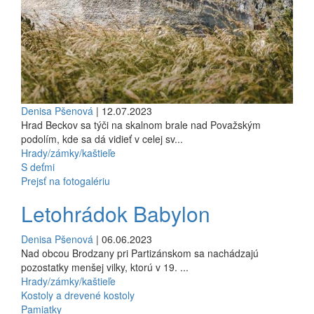
Denisa Pšenová
| 12.07.2023
Hrad Beckov sa týči na skalnom brale nad Považským
podolím, kde sa dá vidieť v celej sv...
Hrady/zámky/kaštieľe
S deťmi
Prejsť na fotogalériu
Letohrádok Babylon
Denisa Pšenová
| 06.06.2023
Nad obcou Brodzany pri Partizánskom sa nachádzajú
pozostatky menšej vilky, ktorú v 19. ...
Hrady/zámky/kaštieľe
Kostoly a drevené kostoly
Pamiatky