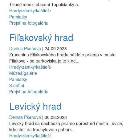
Tríbeč medzi obcami Topoľčianky a...
Hrady/zámky/kaštieľe
Pamiatky
Prejsť na fotogalériu
Fiľakovský hrad
Denisa Pšenová
| 24.09.2023
Zrúcaninu Fiľakovského hradu nájdete priamo v meste
Fiľakovo - od parkoviska je to k ne...
Hrady/zámky/kaštieľe
Múzeá/galérie
Pamiatky
S deťmi
Prejsť na fotogalériu
Levický hrad
Denisa Pšenová
| 30.08.2023
Levický hrad sa nachádza priamo uprostred mesta Levice,
kde stojí na trachytovom pahork...
Hrady/zámky/kaštieľe