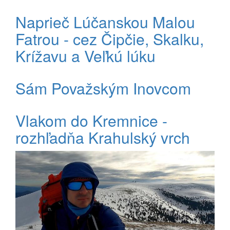
Naprieč Lúčanskou Malou
Fatrou - cez Čipčie, Skalku,
Krížavu a Veľkú lúku
Sám Považským Inovcom
Vlakom do Kremnice -
rozhľadňa Krahulský vrch