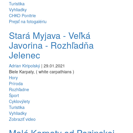
Turistika
Vyhliadky
CHKO Ponitrie
Prejsť na fotogalériu
Stará Myjava - Veľká
Javorina - Rozhľadňa
Jelenec
Adrian Kiripolský
| 29.01.2021
Biele Karpaty, ( white carpathians )
Hory
Príroda
Rozhľadne
Šport
Cyklovýlety
Turistika
Vyhliadky
Zobraziť video
Malé Karpaty od Pezinskej