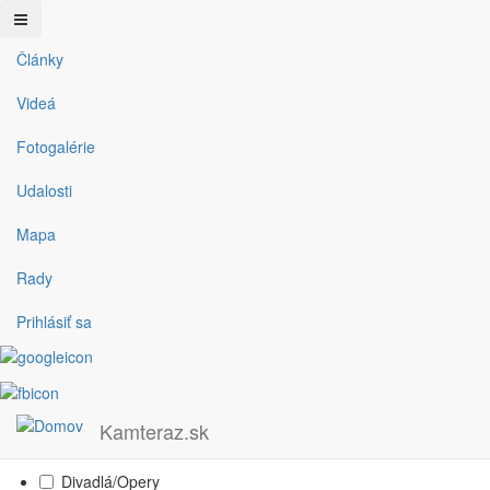
Články
Skočiť na hlavný obsah
Filter
Videá
Fotogalérie
Typ
Udalosti
Mapa
Fotogaléria
Podujatie
Rady
Video
Prihlásiť sa
Článok
Oblasť
Kategórie
Kamteraz.sk
Divadlá/Opery