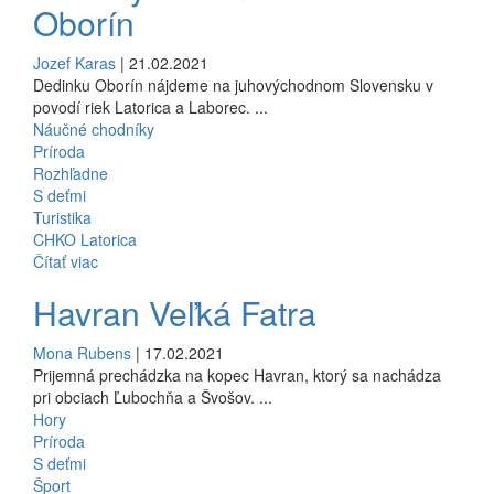
Oborín
Jozef Karas
| 21.02.2021
Dedinku Oborín nájdeme na juhovýchodnom Slovensku v
povodí riek Latorica a Laborec. ...
Náučné chodníky
Príroda
Rozhľadne
S deťmi
Turistika
CHKO Latorica
Čítať viac
Havran Veľká Fatra
Mona Rubens
| 17.02.2021
Prijemná prechádzka na kopec Havran, ktorý sa nachádza
pri obciach Ľubochňa a Švošov. ...
Hory
Príroda
S deťmi
Šport