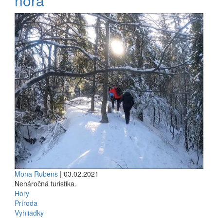
hora
Mona Rubens
| 03.02.2021
Nenáročná turistika.
Hory
Príroda
Vyhliadky