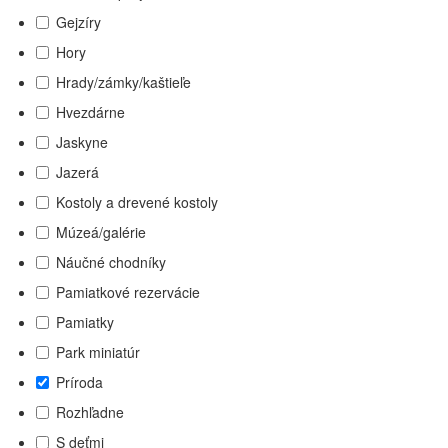
Gejzíry
Hory
Hrady/zámky/kaštieľe
Hvezdárne
Jaskyne
Jazerá
Kostoly a drevené kostoly
Múzeá/galérie
Náučné chodníky
Pamiatkové rezervácie
Pamiatky
Park miniatúr
Príroda
Rozhľadne
S deťmi