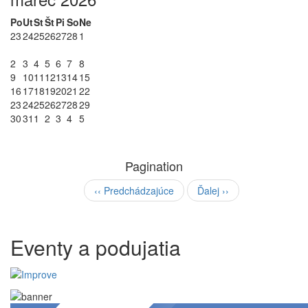
Po
Ut
St
Št
Pi
So
Ne
23
24
25
26
27
28
1
2
3
4
5
6
7
8
9
10
11
12
13
14
15
16
17
18
19
20
21
22
23
24
25
26
27
28
29
30
31
1
2
3
4
5
Pagination
‹‹
Predchádzajúce
Ďalej
››
Eventy a podujatia