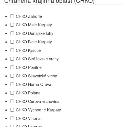
Chránená krajinná oblasť (CHKO)
CHKO Záhorie
CHKO Malé Karpaty
CHKO Dunajské luhy
CHKO Biele Karpaty
CHKO Kysuce
CHKO Strážovské vrchy
CHKO Ponitrie
CHKO Štiavnické vrchy
CHKO Horná Orava
CHKO Poľana
CHKO Cerová vrchovina
CHKO Východné Karpaty
CHKO Vihorlat
CHKO Latorica