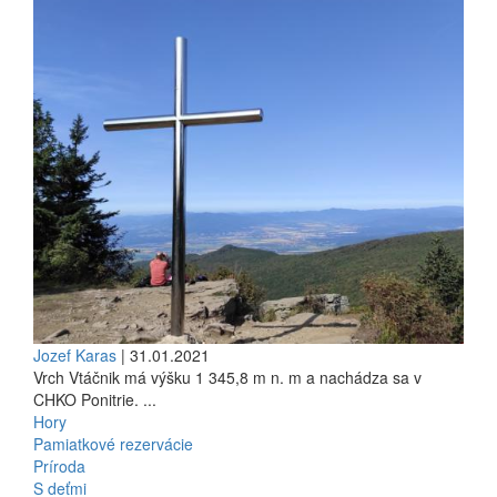
Jozef Karas
| 31.01.2021
Vrch Vtáčnik má výšku 1 345,8 m n. m a nachádza sa v
CHKO Ponitrie. ...
Hory
Pamiatkové rezervácie
Príroda
S deťmi