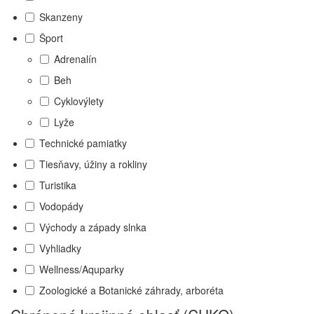
Skanzeny
Šport
Adrenalín
Beh
Cyklovýlety
Lyže
Technické pamiatky
Tiesňavy, úžiny a rokliny
Turistika
Vodopády
Východy a západy slnka
Vyhliadky
Wellness/Aquparky
Zoologické a Botanické záhrady, arboréta