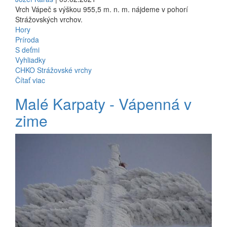
Vrch Vápeč s výškou 955,5 m. n. m. nájdeme v pohorí
Strážovských vrchov.
Hory
Príroda
S deťmi
Vyhliadky
CHKO Strážovské vrchy
Čítať viac
Malé Karpaty - Vápenná v
zime