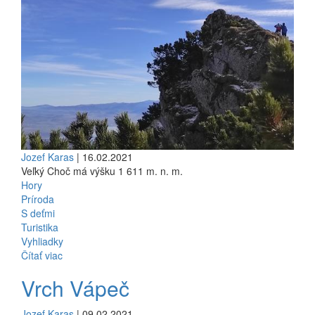
Jozef Karas
| 16.02.2021
Veľký Choč má výšku 1 611 m. n. m.
Hory
Príroda
S deťmi
Turistika
Vyhliadky
Čítať viac
Vrch Vápeč
Jozef Karas
| 09.02.2021