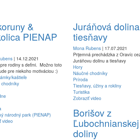
 koruny &
Juráňová dolina
olica PIENAP
tiesňavy
Mona Rubens
| 17.07.2021
Prijemná prechádzka z Oravíc ce
Rubens
| 14.12.2021
Juráňovu dolinu a tiesňavy
j pre rodiny s deťmi. Možno toto
Hory
ude pre niekoho motiváciou :)
Náučné chodníky
ámky/kaštieľe
Príroda
 chodníky
Tiesňavy, úžiny a rokliny
Turistika
dne
Zobraziť video
a
Borišov z
ký národný park (PIENAP)
Ľubochnianskej
ť video
doliny