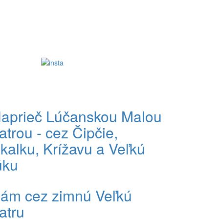
aprieč Lúčanskou Malou
atrou - cez Čipčie,
kalku, Krížavu a Veľkú
úku
ám cez zimnú Veľkú
atru