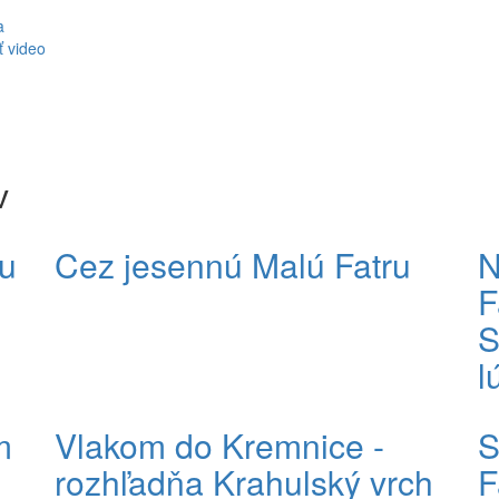
a
ť video
v
u
Cez jesennú Malú Fatru
N
F
S
l
m
Vlakom do Kremnice -
S
rozhľadňa Krahulský vrch
F