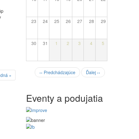
úp
v
23
24
25
26
27
28
29
30
31
1
2
3
4
5
Pagination
‹‹
Predchádzajúce
Ďalej
››
edná
edná »
a
Eventy a podujatia