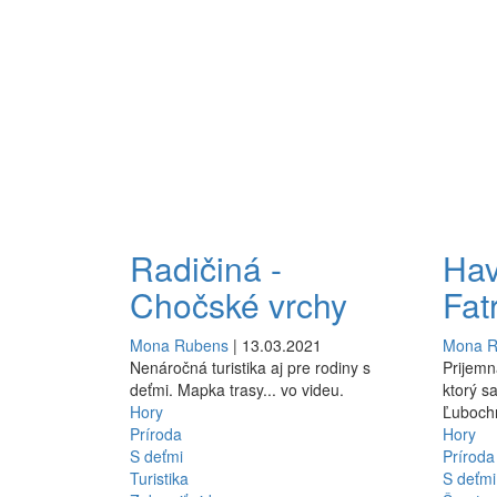
Pagination
Radičiná -
Hav
Chočské vrchy
Fat
Mona Rubens
| 13.03.2021
Mona 
Nenáročná turistika aj pre rodiny s
Prijem
deťmi. Mapka trasy... vo videu.
ktorý s
Hory
Ľubochň
Príroda
Hory
S deťmi
Príroda
Turistika
S deťmi