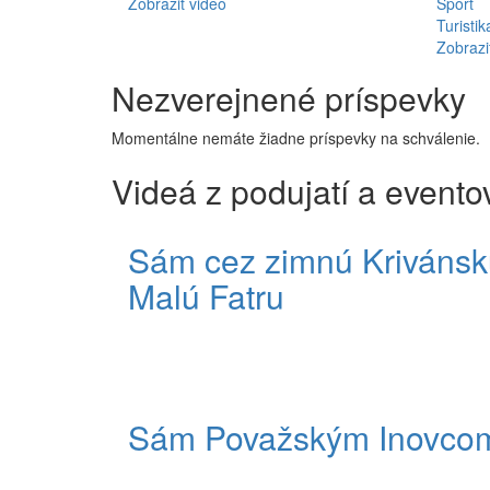
Zobraziť video
Šport
Turistik
Zobrazi
Nezverejnené príspevky
Momentálne nemáte žiadne príspevky na schválenie.
Videá z podujatí a evento
Sám cez zimnú Krivánsk
Malú Fatru
Sám Považským Inovco