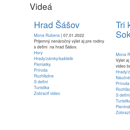
Videá
Hrad Šášov
Tri
Sok
Mona Rubens
| 07.01.2022
Prijemný nenáročný výlet aj pre rodiny
s deťmi na hrad Šášov.
Hory
Mona 
Hrady/zámky/kaštieľe
Výlet a
Pamiatky
video b
Príroda
Hrady/z
Rozhľadne
Náučné
S deťmi
Príroda
Turistika
Rozhľa
Zobraziť video
S deťmi
Turistik
Pienins
Zobrazi