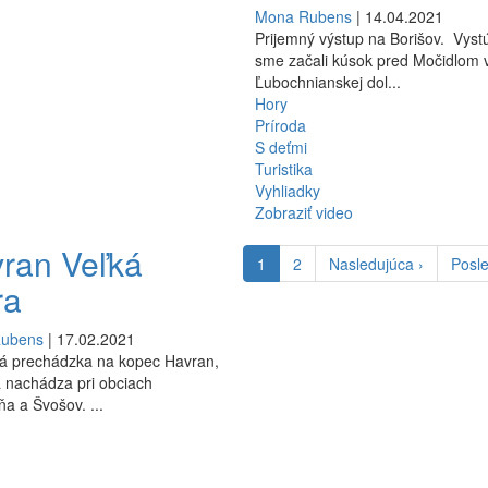
Mona Rubens
| 14.04.2021
Prijemný výstup na Borišov. Vyst
sme začali kúsok pred Močidlom 
Ľubochnianskej dol...
Hory
Príroda
S deťmi
Turistika
Vyhliadky
Zobraziť video
ran Veľká
Aktuálna
1
Stránka
2
Ďalšia
Nasledujúca ›
Posl
Posl
stránka
strana
stran
ra
Rubens
| 17.02.2021
ná prechádzka na kopec Havran,
a nachádza pri obciach
a a Švošov. ...