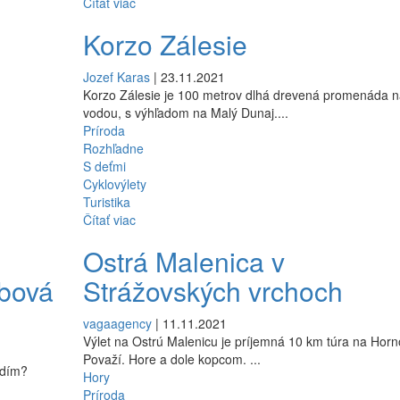
Čítať viac
Korzo Zálesie
Jozef Karas
| 23.11.2021
Korzo Zálesie je 100 metrov dlhá drevená promenáda 
vodou, s výhľadom na Malý Dunaj....
Príroda
Rozhľadne
S deťmi
Cyklovýlety
Turistika
Čítať viac
Ostrá Malenica v
bová
Strážovských vrchoch
vagaagency
| 11.11.2021
Výlet na Ostrú Malenicu je príjemná 10 km túra na Hor
Považí. Hore a dole kopcom. ...
vidím?
Hory
Príroda