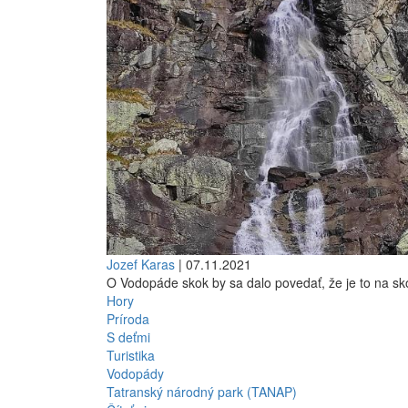
Jozef Karas
| 07.11.2021
O Vodopáde skok by sa dalo povedať, že je to na sk
Hory
Príroda
S deťmi
Turistika
Vodopády
Tatranský národný park (TANAP)