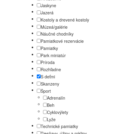
Jaskyne
Jazerá
Kostoly a drevené kostoly
Múzeá/galérie
Náučné chodníky
Pamiatkové rezervácie
Pamiatky
Park miniatúr
Príroda
Rozhľadne
S deťmi
Skanzeny
Šport
Adrenalín
Beh
Cyklovýlety
Lyže
Technické pamiatky
Tiesňavy, úžiny a rokliny