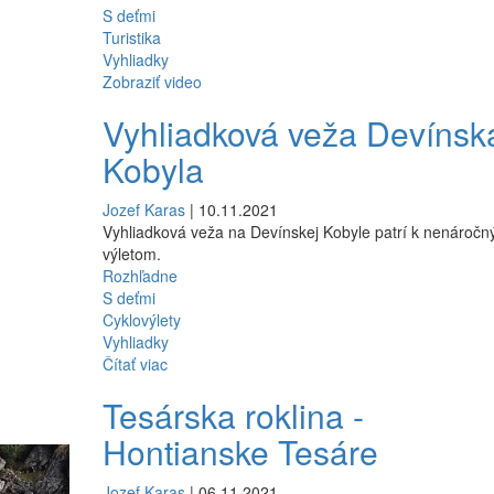
S deťmi
Turistika
Vyhliadky
Zobraziť video
Vyhliadková veža Devínsk
Kobyla
Jozef Karas
| 10.11.2021
Vyhliadková veža na Devínskej Kobyle patrí k nenároč
výletom.
Rozhľadne
S deťmi
Cyklovýlety
Vyhliadky
Čítať viac
Tesárska roklina -
Hontianske Tesáre
Jozef Karas
| 06.11.2021