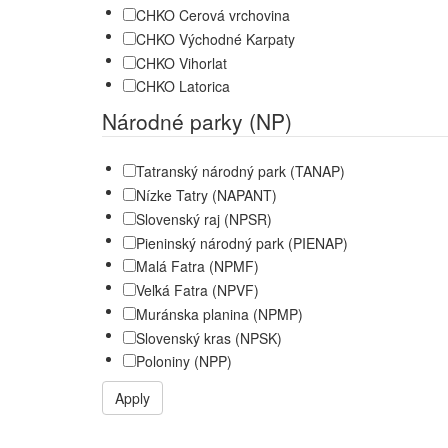
CHKO Cerová vrchovina
CHKO Východné Karpaty
CHKO Vihorlat
CHKO Latorica
Národné parky (NP)
Tatranský národný park (TANAP)
Nízke Tatry (NAPANT)
Slovenský raj (NPSR)
Pieninský národný park (PIENAP)
Malá Fatra (NPMF)
Veľká Fatra (NPVF)
Muránska planina (NPMP)
Slovenský kras (NPSK)
Poloniny (NPP)
Apply