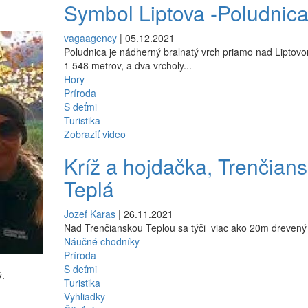
Symbol Liptova -Poludnic
vagaagency
| 05.12.2021
Poludnica je nádherný bralnatý vrch priamo nad Liptov
1 548 metrov, a dva vrcholy...
Hory
Príroda
S deťmi
Turistika
Zobraziť video
Kríž a hojdačka, Trenčian
Teplá
Jozef Karas
| 26.11.2021
Nad Trenčianskou Teplou sa týči viac ako 20m drevený
Náučné chodníky
Príroda
S deťmi
ý.
Turistika
Vyhliadky