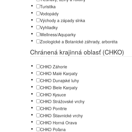
Turistika
Vodopády
Východy a západy slnka
Vyhliadky
Wellness/Aquparky
Zoologické a Botanické záhrady, arboréta
Chránená krajinná oblasť (CHKO)
CHKO Záhorie
CHKO Malé Karpaty
CHKO Dunajské luhy
CHKO Biele Karpaty
CHKO Kysuce
CHKO Strážovské vrchy
CHKO Ponitrie
CHKO Štiavnické vrchy
CHKO Horná Orava
CHKO Poľana