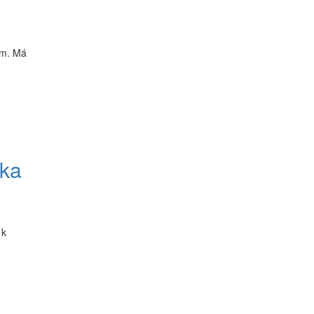
a
om. Má
ska
 k