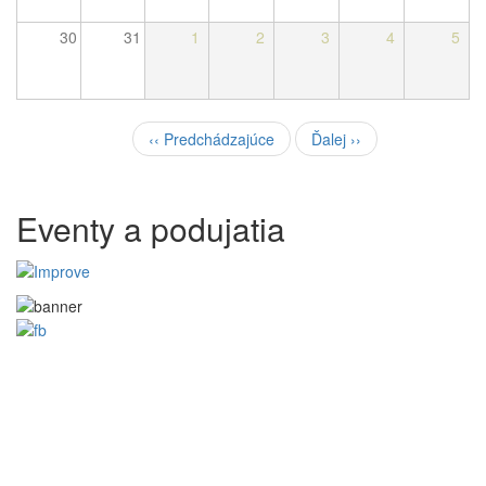
30
31
1
2
3
4
5
Pagination
‹‹
Predchádzajúce
Ďalej
››
Eventy a podujatia