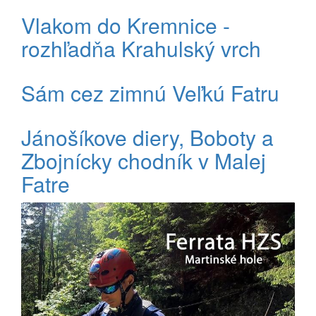
Vlakom do Kremnice -
rozhľadňa Krahulský vrch
Sám cez zimnú Veľkú Fatru
Jánošíkove diery, Boboty a
Zbojnícky chodník v Malej
Fatre