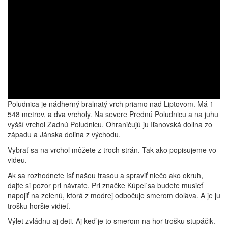
Poludnica je nádherný bralnatý vrch priamo nad Liptovom. Má 1
548 metrov, a dva vrcholy. Na severe Prednú Poludnicu a na juhu
vyšší vrchol Zadnú Poludnicu. Ohraničujú ju Iľanovská dolina zo
západu a Jánska dolina z východu.
Vybrať sa na vrchol môžete z troch strán. Tak ako popisujeme vo
videu.
Ak sa rozhodnete ísť našou trasou a spraviť niečo ako okruh,
dajte si pozor pri návrate. Pri značke Kúpeľ sa budete musieť
napojiť na zelenú, ktorá z modrej odbočuje smerom doľava. A je ju
trošku horšie vidieť.
Výlet zvládnu aj deti. Aj keď je to smerom na hor trošku stupáčik.