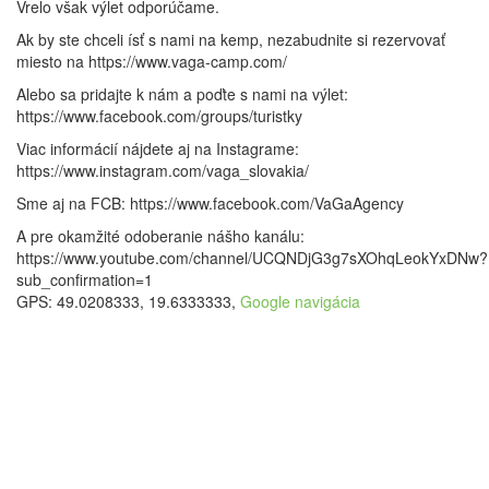
Vrelo však výlet odporúčame.
Ak by ste chceli ísť s nami na kemp, nezabudnite si rezervovať
miesto na https://www.vaga-camp.com/
Alebo sa pridajte k nám a poďte s nami na výlet:
https://www.facebook.com/groups/turistky
Viac informácií nájdete aj na Instagrame:
https://www.instagram.com/vaga_slovakia/
Sme aj na FCB: https://www.facebook.com/VaGaAgency
A pre okamžité odoberanie nášho kanálu:
https://www.youtube.com/channel/UCQNDjG3g7sXOhqLeokYxDNw?
sub_confirmation=1
GPS: 49.0208333, 19.6333333,
Google navigácia