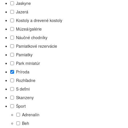
Jaskyne
Jazerá
Kostoly a drevené kostoly
Múzeá/galérie
Náučné chodníky
Pamiatkové rezervácie
Pamiatky
Park miniatúr
Príroda
Rozhľadne
S deťmi
Skanzeny
Šport
Adrenalín
Beh