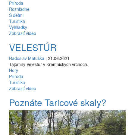
Príroda
Rozhľadne
S deťmi
Turistika
Vyhliadky
Zobraziť video
VELESTÚR
Radoslav Matuška
| 21.06.2021
Tajomný Velestúr v Kremnických vrchoch.
Hory
Príroda
Turistika
Zobraziť video
Poznáte Taricové skaly?