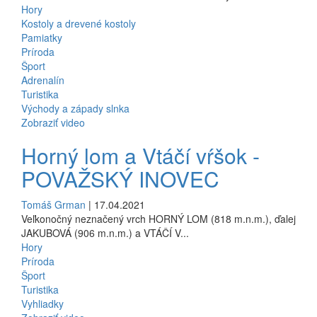
Hory
Kostoly a drevené kostoly
Pamiatky
Príroda
Šport
Adrenalín
Turistika
Východy a západy slnka
Zobraziť video
Horný lom a Vtáčí vŕšok -
POVAŽSKÝ INOVEC
Tomáš Grman
| 17.04.2021
Veľkonočný neznačený vrch HORNÝ LOM (818 m.n.m.), ďalej
JAKUBOVÁ (906 m.n.m.) a VTÁČÍ V...
Hory
Príroda
Šport
Turistika
Vyhliadky