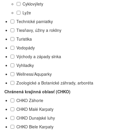
Cyklovýlety
Lyže
Technické pamiatky
Tiesňavy, úžiny a rokliny
Turistika
Vodopády
Východy a západy slnka
Vyhliadky
Wellness/Aquparky
Zoologické a Botanické záhrady, arboréta
Chránená krajinná oblasť (CHKO)
CHKO Záhorie
CHKO Malé Karpaty
CHKO Dunajské luhy
CHKO Biele Karpaty