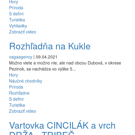
Hory
Príroda
S deťmi
Turistika
Vyhliadky
Zobraziť video
Rozhľadňa na Kukle
vagaagency
| 09.04.2021
Možno viete a možno nie, ale nad obcou Dubová, v okrese
Pezinok, sa nachádza vo výške 5...
Hory
Náučné chodníky
Príroda
Rozhľadne
S deťmi
Turistika
Zobraziť video
Vartovka CINCILÁK a vrch
DRŽA - TRIBEČ