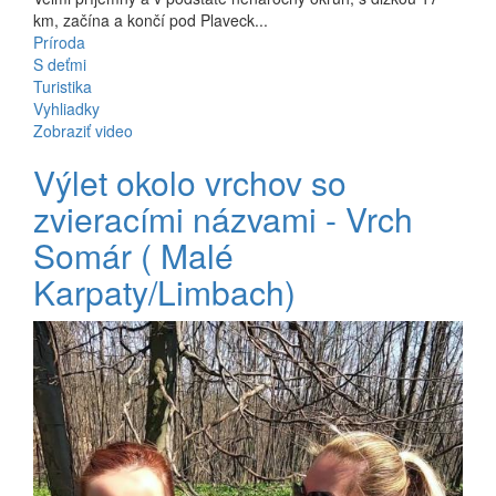
km, začína a končí pod Plaveck...
Príroda
S deťmi
Turistika
Vyhliadky
Zobraziť video
Výlet okolo vrchov so
zvieracími názvami - Vrch
Somár ( Malé
Karpaty/Limbach)