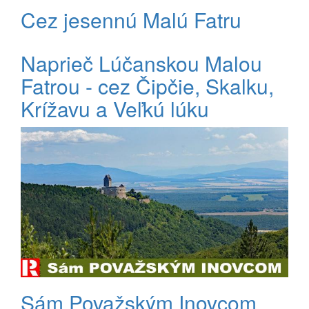
Cez jesennú Malú Fatru
Naprieč Lúčanskou Malou
Fatrou - cez Čipčie, Skalku,
Krížavu a Veľkú lúku
Sám Považským Inovcom