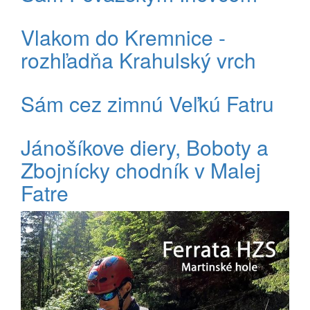
Vlakom do Kremnice -
rozhľadňa Krahulský vrch
Sám cez zimnú Veľkú Fatru
Jánošíkove diery, Boboty a
Zbojnícky chodník v Malej
Fatre