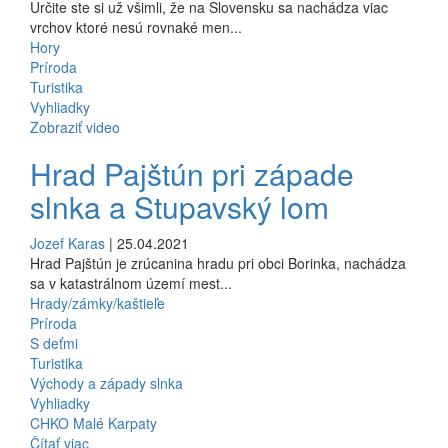
Určite ste si už všimli, že na Slovensku sa nachádza viac
vrchov ktoré nesú rovnaké men...
Hory
Príroda
Turistika
Vyhliadky
Zobraziť video
Hrad Pajštún pri západe
slnka a Stupavský lom
Jozef Karas
| 25.04.2021
Hrad Pajštún je zrúcanina hradu pri obci Borinka, nachádza
sa v katastrálnom území mest...
Hrady/zámky/kaštieľe
Príroda
S deťmi
Turistika
Východy a západy slnka
Vyhliadky
CHKO Malé Karpaty
Čítať viac