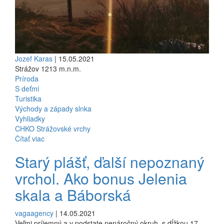
Jozef Karas
| 15.05.2021
Strážov 1213 m.n.m.
Príroda
S deťmi
Turistika
Východy a západy slnka
Vyhliadky
CHKO Strážovské vrchy
Čítať viac
Starý plášť, ďalší nepoznaný
vrchol. Ako bonus Jelenia
skala a Báborská
vagaagency
| 14.05.2021
Veľmi príjemný a v podstate nenáročný okruh, s dĺžkou 17