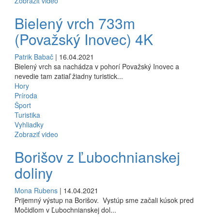
Zobraziť video
Bielený vrch 733m
(Považský Inovec) 4K
Patrik Babač
| 16.04.2021
Bielený vrch sa nachádza v pohorí Považský Inovec a
nevedie tam zatiaľ žiadny turistick...
Hory
Príroda
Šport
Turistika
Vyhliadky
Zobraziť video
Borišov z Ľubochnianskej
doliny
Mona Rubens
| 14.04.2021
Prijemný výstup na Borišov. Vystúp sme začali kúsok pred
Močidlom v Ľubochnianskej dol...