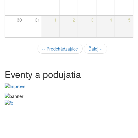
30
31
1
2
3
4
5
Pagination
‹‹
Predchádzajúce
Ďalej
››
Eventy a podujatia