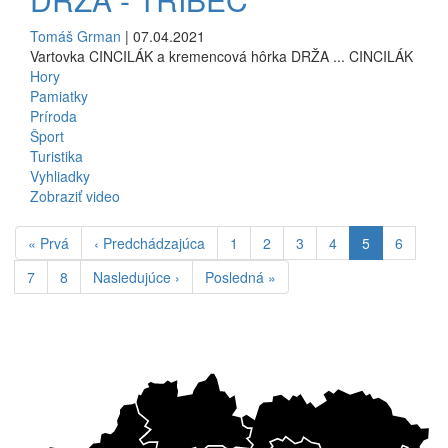
Tomáš Grman
| 07.04.2021
Vartovka CINCILÁK a kremencová hôrka DRŽA ... CINCILÁK
Hory
Pamiatky
Príroda
Šport
Turistika
Vyhliadky
Zobraziť video
Pagination
First
« Prvá
Previous
‹ Predchádzajúca
Stránka
1
Stránka
2
Stránka
3
Stránka
4
Aktuálna
5
Stránka
6
page
page
stránka
Stránka
7
Stránka
8
Ďalšia
Nasledujúce ›
Posledná
Posledná »
strana
strana