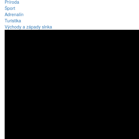
Príroda
Šport
Adrenalín
Turistika
Východy a západy slnka