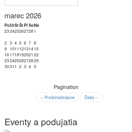
marec 2026
Po
Ut
St
Št
Pi
So
Ne
23
24
25
26
27
28
1
2
3
4
5
6
7
8
9
10
11
12
13
14
15
16
17
18
19
20
21
22
23
24
25
26
27
28
29
30
31
1
2
3
4
5
Pagination
‹‹
Predchádzajúce
Ďalej
››
Eventy a podujatia