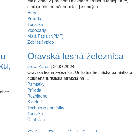
Moje video z prechodu hlavného hrebeňa Malej Fatry,
sfarbeného do nádherných jesenných ...
Hory
Príroda
Turistika
Vodopády
Malá Fatra (NPMF)
Zobraziť video
ou
Oravská lesná železnica
ku,
Jozef Karas
| 20.08.2024
Oravská lesná železnica: Unikátna technická pamiatka 
obľúbená turistická atrakcia na ...
Pamiatky
Príroda
 obce
Rozhľadne
S deťmi
Technické pamiatky
Turistika
Čítať viac