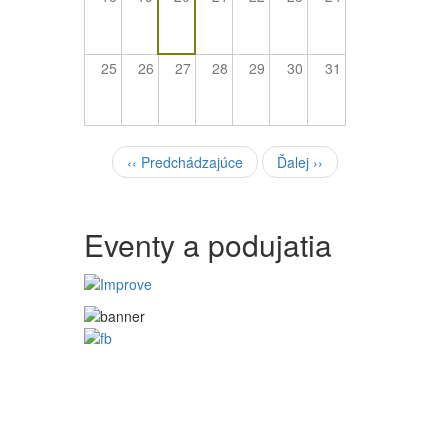
25
26
27
28
29
30
31
Pagination
‹‹
Predchádzajúce
Ďalej
››
Eventy a podujatia