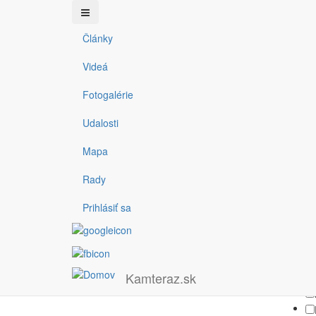
Články
Filter
Skočiť
Videá
na
hlavný
Fotogalérie
obsah
Typ
Obla
Fotogaléria
Podujatie
Video
Článok
Udalosti
Kate
Mapa
Rady
Prihlásiť sa
Kamteraz.sk