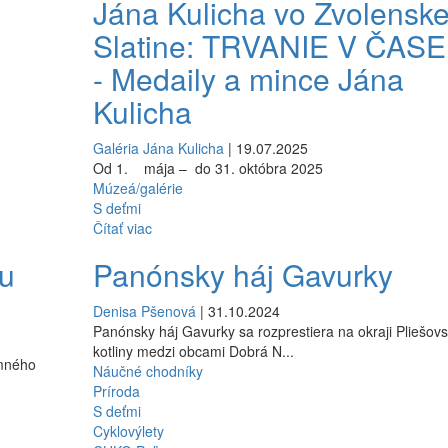
Jána Kulicha vo Zvolenske
Slatine: TRVANIE V ČASE 
- Medaily a mince Jána
Kulicha
Galéria Jána Kulicha
| 19.07.2025
Od 1. mája – do 31. októbra 2025
Múzeá/galérie
S deťmi
Čítať viac
u
Panónsky háj Gavurky
Denisa Pšenová
| 31.10.2024
Panónsky háj Gavurky sa rozprestiera na okraji Pliešovs
kotliny medzi obcami Dobrá N...
imného
Náučné chodníky
Príroda
S deťmi
Cyklovýlety