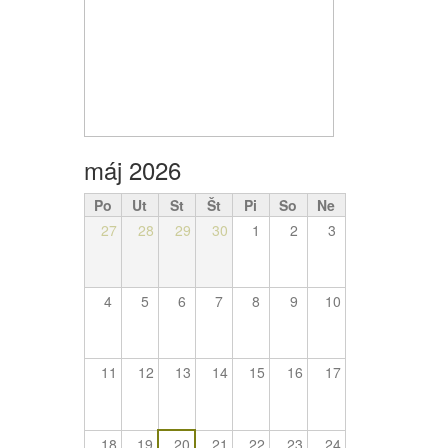
máj 2026
Po
Ut
St
Št
Pi
So
Ne
27
28
29
30
1
2
3
4
5
6
7
8
9
10
11
12
13
14
15
16
17
18
19
20
21
22
23
24