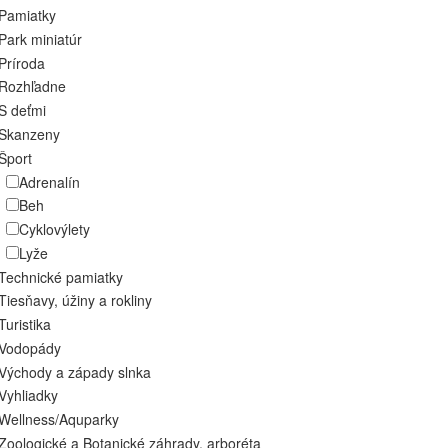
Pamiatky
Park miniatúr
Príroda
Rozhľadne
S deťmi
Skanzeny
Šport
Adrenalín
Beh
Cyklovýlety
Lyže
Technické pamiatky
Tiesňavy, úžiny a rokliny
Turistika
Vodopády
Východy a západy slnka
Vyhliadky
Wellness/Aquparky
Zoologické a Botanické záhrady, arboréta