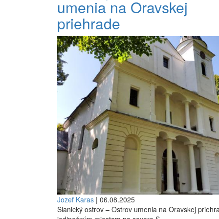
umenia na Oravskej
priehrade
Jozef Karas
| 06.08.2025
Slanický ostrov – Ostrov umenia na Oravskej priehr