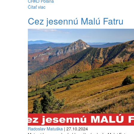
CHKO Poľana
Čítať viac
Cez jesennú Malú Fatru
Radoslav Matuška
| 27.10.2024