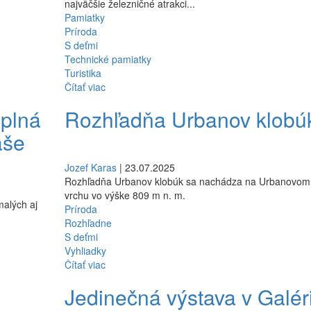
najväčšie železničné atrakci...
Pamiatky
Príroda
S deťmi
Technické pamiatky
Turistika
Čítať viac
 plná
Rozhľadňa Urbanov klobú
aše
Jozef Karas
| 23.07.2025
Rozhľadňa Urbanov klobúk sa nachádza na Urbanovom
vrchu vo výške 809 m n. m.
malých aj
Príroda
Rozhľadne
S deťmi
Vyhliadky
Čítať viac
Jedinečná výstava v Galéri