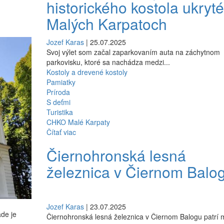
historického kostola ukryté
Malých Karpatoch
Jozef Karas
| 25.07.2025
Svoj výlet som začal zaparkovaním auta na záchytnom
parkovisku, ktoré sa nachádza medzi...
Kostoly a drevené kostoly
Pamiatky
Príroda
S deťmi
Turistika
CHKO Malé Karpaty
Čítať viac
Čiernohronská lesná
železnica v Čiernom Balo
Jozef Karas
| 23.07.2025
ade je
Čiernohronská lesná železnica v Čiernom Balogu patrí 