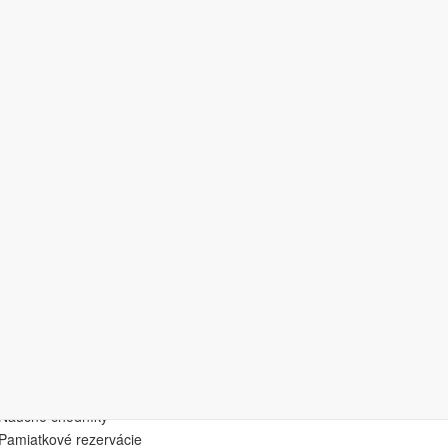
sť
Apply
górie
Divadlá/Opery
Gejzíry
Hory
Hrady/zámky/kaštieľe
Hvezdárne
Jaskyne
Jazerá
Kostoly a drevené kostoly
Múzeá/galérie
Náučné chodníky
Pamiatkové rezervácie