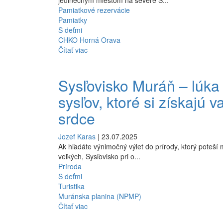
jedinečným miestom na severe S...
Pamiatkové rezervácie
Pamiatky
S deťmi
CHKO Horná Orava
Čítať viac
Sysľovisko Muráň – lúka
sysľov, ktoré si získajú v
srdce
Jozef Karas
| 23.07.2025
Ak hľadáte výnimočný výlet do prírody, ktorý poteší 
veľkých, Sysľovisko pri o...
Príroda
S deťmi
Turistika
Muránska planina (NPMP)
Čítať viac