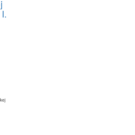
j
I.
kej