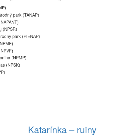
NP)
árodný park (TANAP)
 (NAPANT)
aj (NPSR)
árodný park (PIENAP)
 (NPMF)
 (NPVF)
lanina (NPMP)
ras (NPSK)
PP)
Katarínka – ruiny