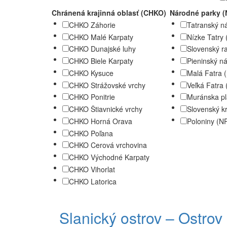
Chránená krajinná oblasť (CHKO)
Národné parky (
CHKO Záhorie
Tatranský n
CHKO Malé Karpaty
Nízke Tatry
CHKO Dunajské luhy
Slovenský r
CHKO Biele Karpaty
Pieninský n
CHKO Kysuce
Malá Fatra
CHKO Strážovské vrchy
Veľká Fatra
CHKO Ponitrie
Muránska p
CHKO Štiavnické vrchy
Slovenský k
CHKO Horná Orava
Poloniny (N
CHKO Poľana
CHKO Cerová vrchovina
CHKO Východné Karpaty
CHKO Vihorlat
CHKO Latorica
Slanický ostrov – Ostrov