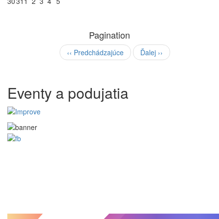
30
31
1
2
3
4
5
Pagination
‹‹
Predchádzajúce
Ďalej
››
Eventy a podujatia