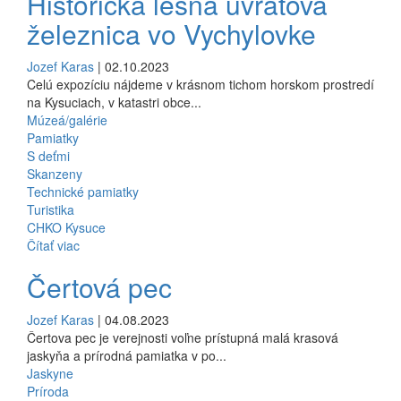
Historická lesná úvraťová
železnica vo Vychylovke
Jozef Karas
| 02.10.2023
Celú expozíciu nájdeme v krásnom tichom horskom prostredí
na Kysuciach, v katastri obce...
Múzeá/galérie
Pamiatky
S deťmi
Skanzeny
Technické pamiatky
Turistika
CHKO Kysuce
Čítať viac
Čertová pec
Jozef Karas
| 04.08.2023
Čertova pec je verejnosti voľne prístupná malá krasová
jaskyňa a prírodná pamiatka v po...
Jaskyne
Príroda