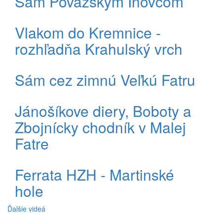
Sám Považským Inovcom
Vlakom do Kremnice -
rozhľadňa Krahulský vrch
Sám cez zimnú Veľkú Fatru
Jánošíkove diery, Boboty a
Zbojnícky chodník v Malej
Fatre
Ferrata HZH - Martinské
hole
Ďalšie videá