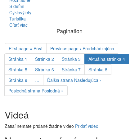
Rozhľadne
S deťmi
Cyklovýlety
Turistika
Čítať viac
Pagination
First page
« Prvá
Previous page
‹ Predchádzajúca
Stránka
1
Stránka
2
Stránka
3
Aktuálna stránka
4
Stránka
5
Stránka
6
Stránka
7
Stránka
8
Stránka
9
…
Ďalšia strana
Nasledujúca ›
Posledná strana
Posledná »
Videá
Zatiaľ nemáte pridané žiadne video
Pridať video