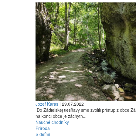
Jozef Karas
| 29.07.2022
Do Zádielskej tiesňavy sme zvolili prístup z obce Zá
na konci obce je záchytn...
Náučné chodníky
Príroda
S deťmi