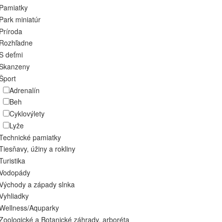
Pamiatky
Park miniatúr
Príroda
Rozhľadne
S deťmi
Skanzeny
Šport
Adrenalín
Beh
Cyklovýlety
Lyže
Technické pamiatky
Tiesňavy, úžiny a rokliny
Turistika
Vodopády
Východy a západy slnka
Vyhliadky
Wellness/Aquparky
Zoologické a Botanické záhrady, arboréta