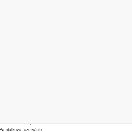
sť
górie
Divadlá/Opery
Gejzíry
Hory
Hrady/zámky/kaštieľe
Hvezdárne
Jaskyne
Jazerá
Kostoly a drevené kostoly
Múzeá/galérie
Náučné chodníky
Pamiatkové rezervácie