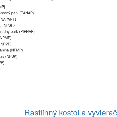
NP)
árodný park (TANAP)
 (NAPANT)
aj (NPSR)
árodný park (PIENAP)
 (NPMF)
 (NPVF)
lanina (NPMP)
ras (NPSK)
PP)
Rastlinný kostol a vyviera