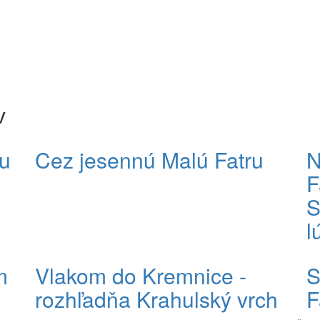
v
u
Cez jesennú Malú Fatru
N
F
S
l
m
Vlakom do Kremnice -
S
rozhľadňa Krahulský vrch
F