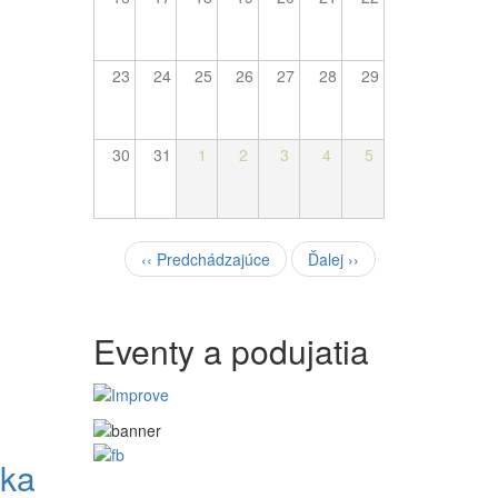
23
24
25
26
27
28
29
30
31
1
2
3
4
5
Pagination
‹‹
Predchádzajúce
Ďalej
››
Eventy a podujatia
čka