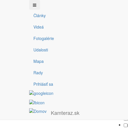
Články
Filter
Skočiť
Videá
na
hlavný
Fotogalérie
obsah
Typ
Obla
Fotogaléria
Podujatie
Video
Článok
Udalosti
Kate
Mapa
Rady
Prihlásiť sa
Kamteraz.sk