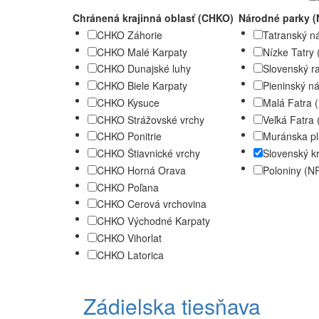
Chránená krajinná oblasť (CHKO)
Národné parky (
CHKO Záhorie
Tatranský n
CHKO Malé Karpaty
Nízke Tatry
CHKO Dunajské luhy
Slovenský r
CHKO Biele Karpaty
Pieninský n
CHKO Kysuce
Malá Fatra
CHKO Strážovské vrchy
Veľká Fatra
CHKO Ponitrie
Muránska p
CHKO Štiavnické vrchy
Slovenský k
CHKO Horná Orava
Poloniny (N
CHKO Poľana
CHKO Cerová vrchovina
CHKO Východné Karpaty
CHKO Vihorlat
CHKO Latorica
Zádielska tiesňava