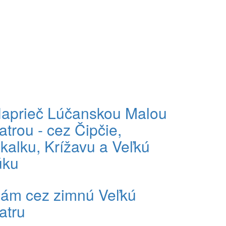
aprieč Lúčanskou Malou
atrou - cez Čipčie,
kalku, Krížavu a Veľkú
úku
ám cez zimnú Veľkú
atru