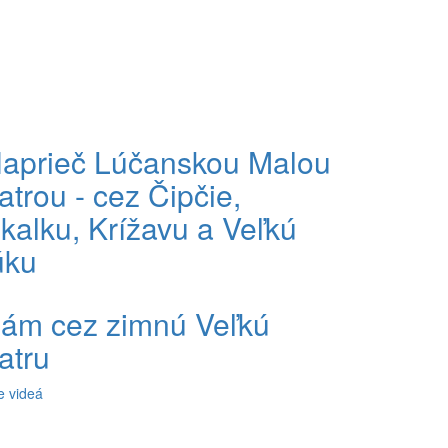
aprieč Lúčanskou Malou
atrou - cez Čipčie,
kalku, Krížavu a Veľkú
úku
ám cez zimnú Veľkú
atru
e videá