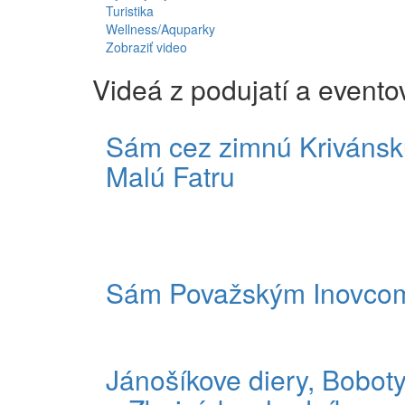
Turistika
Wellness/Aquparky
Zobraziť video
Videá z podujatí a evento
Sám cez zimnú Krivánsk
Malú Fatru
Sám Považským Inovco
Jánošíkove diery, Bobot