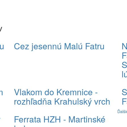
v
u
Cez jesennú Malú Fatru
N
F
S
l
m
Vlakom do Kremnice -
S
rozhľadňa Krahulský vrch
F
Ďalši
y
Ferrata HZH - Martinské