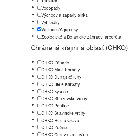
Turistika
Vodopády
Východy a západy slnka
Vyhliadky
Wellness/Aquparky
Zoologické a Botanické záhrady, arboréta
Chránená krajinná oblasť (CHKO)
CHKO Záhorie
CHKO Malé Karpaty
CHKO Dunajské luhy
CHKO Biele Karpaty
CHKO Kysuce
CHKO Strážovské vrchy
CHKO Ponitrie
CHKO Štiavnické vrchy
CHKO Horná Orava
CHKO Poľana
CHKO Cerová vrchovina