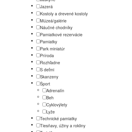
Jazerá
Kostoly a drevené kostoly
Múzeá/galérie
Náučné chodníky
Pamiatkové rezervácie
Pamiatky
Park miniatúr
Príroda
Rozhľadne
S deťmi
Skanzeny
Šport
Adrenalín
Beh
Cyklovýlety
Lyže
Technické pamiatky
Tiesňavy, úžiny a rokliny