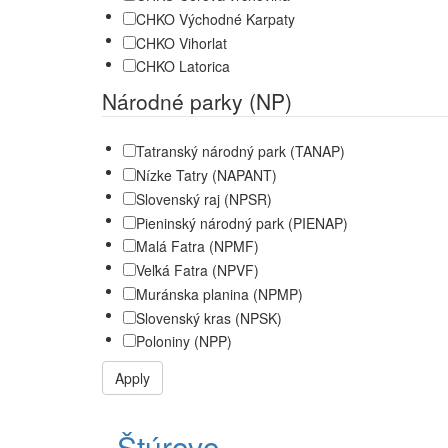
CHKO Východné Karpaty
CHKO Vihorlat
CHKO Latorica
Národné parky (NP)
Tatranský národný park (TANAP)
Nízke Tatry (NAPANT)
Slovenský raj (NPSR)
Pieninský národný park (PIENAP)
Malá Fatra (NPMF)
Veľká Fatra (NPVF)
Muránska planina (NPMP)
Slovenský kras (NPSK)
Poloniny (NPP)
Apply
Štúrovo