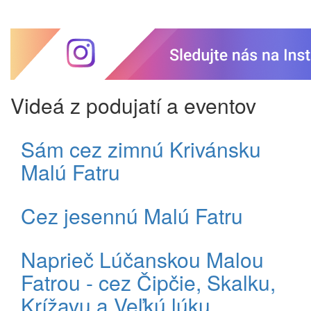
Videá z podujatí a eventov
Sám cez zimnú Krivánsku
Malú Fatru
Cez jesennú Malú Fatru
Naprieč Lúčanskou Malou
Fatrou - cez Čipčie, Skalku,
Krížavu a Veľkú lúku