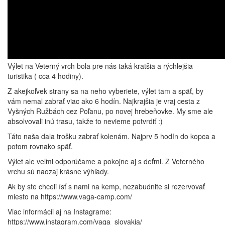
Výlet na Veterný vrch bola pre nás taká kratšia a rýchlejšia
turistika ( cca 4 hodiny).
Z akejkoľvek strany sa na neho vyberiete, výlet tam a späť, by
vám nemal zabrať viac ako 6 hodín. Najkrajšia je vraj cesta z
Vyšných Ružbách cez Poľanu, po novej hrebeňovke. My sme ale
absolvovali inú trasu, takže to nevieme potvrdiť :)
Táto naša dala trošku zabrať kolenám. Najprv 5 hodín do kopca a
potom rovnako späť.
Výlet ale veľmi odporúčame a pokojne aj s deťmi. Z Veterného
vrchu sú naozaj krásne výhľady.
Ak by ste chceli ísť s nami na kemp, nezabudnite si rezervovať
miesto na https://www.vaga-camp.com/
Viac informácii aj na Instagrame:
https://www.instagram.com/vaga_slovakia/