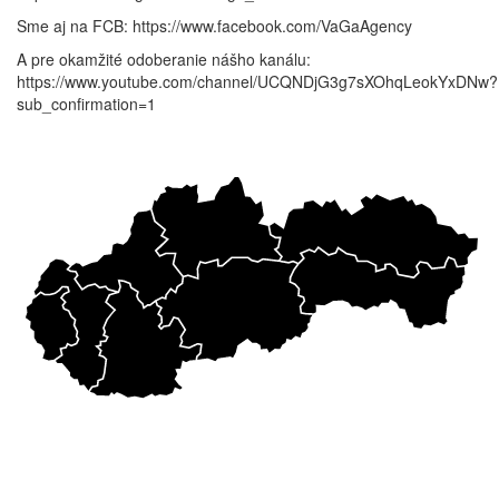
Sme aj na FCB: https://www.facebook.com/VaGaAgency
A pre okamžité odoberanie nášho kanálu:
https://www.youtube.com/channel/UCQNDjG3g7sXOhqLeokYxDNw?
sub_confirmation=1