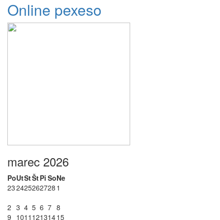
Online pexeso
marec 2026
Po
Ut
St
Št
Pi
So
Ne
23
24
25
26
27
28
1
2
3
4
5
6
7
8
9
10
11
12
13
14
15