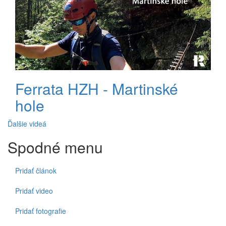
Ferrata HZH - Martinské
hole
Ďalšie videá
Spodné menu
Pridať článok
Pridať video
Pridať fotografie