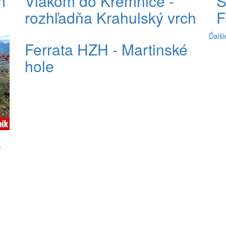
m
Vlakom do Kremnice -
S
rozhľadňa Krahulský vrch
F
Ďalši
Ferrata HZH - Martinské
hole
y