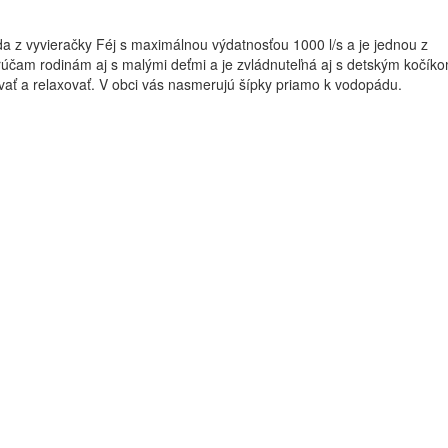
da z vyvieračky Féj s maximálnou výdatnosťou 1000 l/s a je jednou z
účam rodinám aj s malými deťmi a je zvládnuteľná aj s detským kočíko
vať a relaxovať. V obci vás nasmerujú šípky priamo k vodopádu.