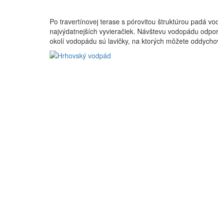
Po travertínovej terase s pórovitou štruktúrou padá vo
najvýdatnejších vyvieračiek. Návštevu vodopádu odpor
okolí vodopádu sú lavičky, na ktorých môžete oddycho