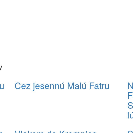
v
u
Cez jesennú Malú Fatru
N
F
S
l