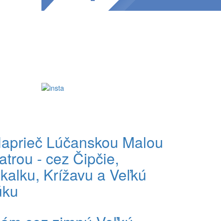
aprieč Lúčanskou Malou
atrou - cez Čipčie,
kalku, Krížavu a Veľkú
úku