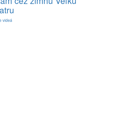
ám cez zimnú Veľkú
atru
e videá