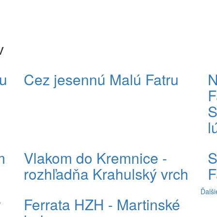
v
u
Cez jesennú Malú Fatru
N
F
S
l
m
Vlakom do Kremnice -
S
rozhľadňa Krahulský vrch
F
Ďalši
y
Ferrata HZH - Martinské