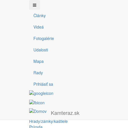
Články
Skočiť na hlavný obsah
Hrad Uhrovec
Videá
Fotogalérie
Udalosti
Mapa
danielkupec
dňa 08.12.2021 - 18:00
Rady
Facebook
Prihlásiť sa
LinkedIn
Twitter
Pinterest
Kamteraz.sk
Hory
Share
Hrady/zámky/kaštieľe
Príroda