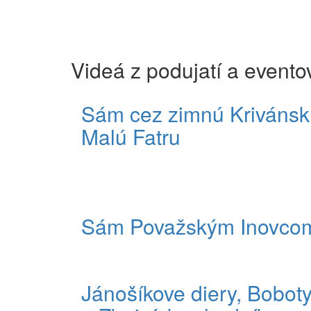
Videá z podujatí a evento
Sám cez zimnú Krivánsk
Malú Fatru
Sám Považským Inovco
Jánošíkove diery, Bobot