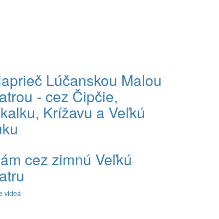
aprieč Lúčanskou Malou
atrou - cez Čipčie,
kalku, Krížavu a Veľkú
úku
ám cez zimnú Veľkú
atru
e videá