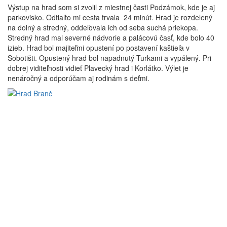
Výstup na hrad som si zvolil z miestnej časti Podzámok, kde je aj
parkovisko. Odtiaľto mi cesta trvala 24 minút. Hrad je rozdelený
na dolný a stredný, oddeľovala ich od seba suchá priekopa.
Stredný hrad mal severné nádvorie a palácovú časť, kde bolo 40
izieb. Hrad bol majiteľmi opustení po postavení kaštieľa v
Sobotišti. Opustený hrad bol napadnutý Turkami a vypálený. Pri
dobrej viditeľnosti vidieť Plavecký hrad i Korlátko. Výlet je
nenáročný a odporúčam aj rodinám s deťmi.