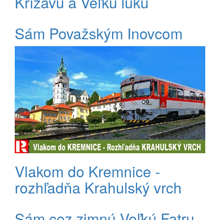
Krížavu a Veľkú lúku
Sám Považským Inovcom
Vlakom do Kremnice -
rozhľadňa Krahulský vrch
Sám cez zimnú Veľkú Fatru