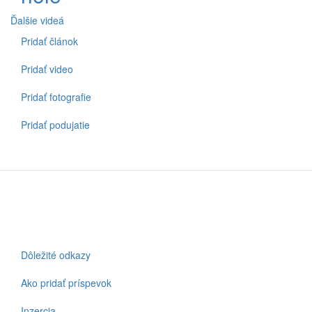
Ďalšie videá
Pridať článok
Spodné
menu
Pridať video
Pridať fotografie
Pridať podujatie
Dôležité odkazy
Footer
Ako pridať príspevok
Inzercia