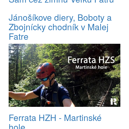
Jánošíkove diery, Boboty a
Zbojnícky chodník v Malej
Fatre
Ferrata HZH - Martinské
hole