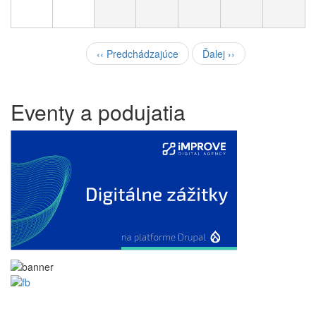
Pagination
‹‹
Predchádzajúce
Ďalej
››
Eventy a podujatia