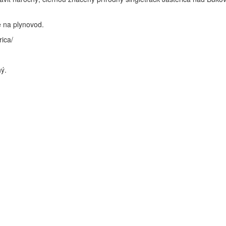
 na plynovod.
rica/
ý.