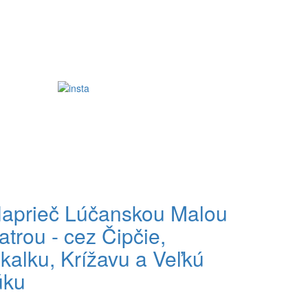
aprieč Lúčanskou Malou
atrou - cez Čipčie,
kalku, Krížavu a Veľkú
úku