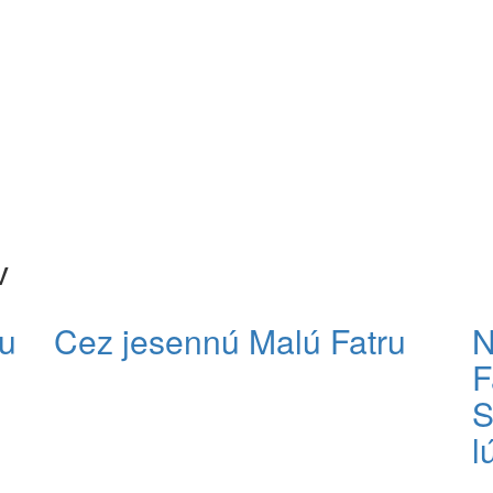
v
u
Cez jesennú Malú Fatru
N
F
S
l