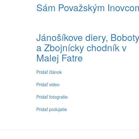
Sám Považským Inovco
Jánošíkove diery, Bobot
a Zbojnícky chodník v
Malej Fatre
Pridať článok
Spodné
menu
Pridať video
Pridať fotografie
Pridať podujatie