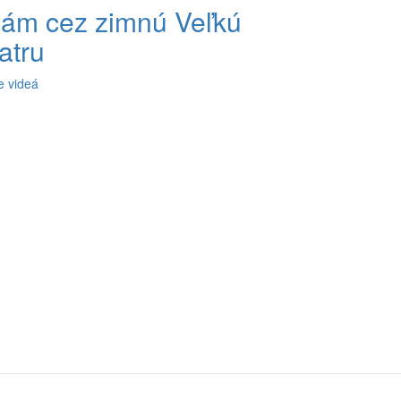
ám cez zimnú Veľkú
atru
e videá