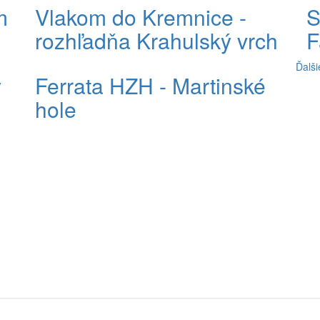
m
Vlakom do Kremnice -
S
rozhľadňa Krahulský vrch
F
Ďalši
y
Ferrata HZH - Martinské
hole