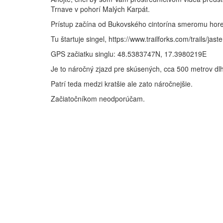
Trnave v pohorí Malých Karpát.
Prístup začína od Bukovského cintorína smeromu hore
Tu štartuje singel, https://www.trailforks.com/trails/jaste
GPS začiatku singlu: 48.5383747N, 17.3980219E
Je to náročný zjazd pre skúsených, cca 500 metrov dlh
Patrí teda medzi kratšie ale zato náročnejšie.
Začiatočníkom neodporúčam.