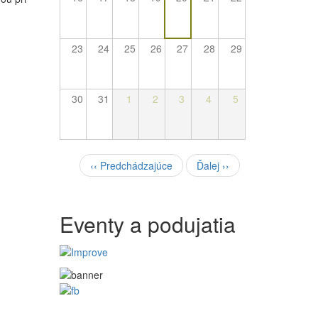
23
24
25
26
27
28
29
30
31
1
2
3
4
5
Pagination
‹‹
Predchádzajúce
Ďalej
››
Eventy a podujatia