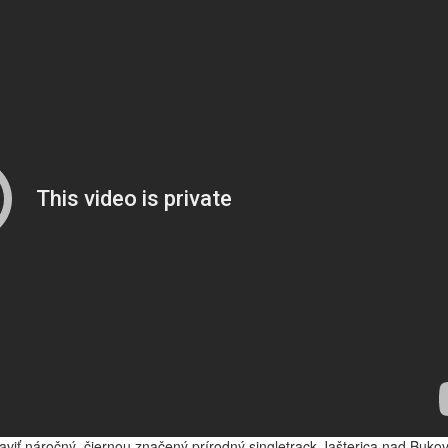
viť náročný, čiernou značený prírodný singletrack Jašterica nad Bukov